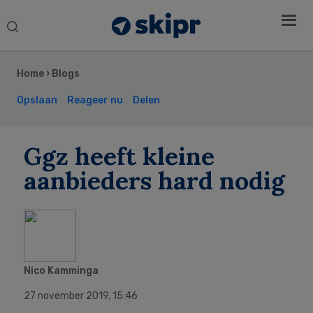
Search
this
Secondary
website
Sidebar
Home
›
Blogs
Opslaan
Reageer nu
Delen
Ggz heeft kleine
aanbieders hard nodig
Nico Kamminga
27 november 2019
,
15:46