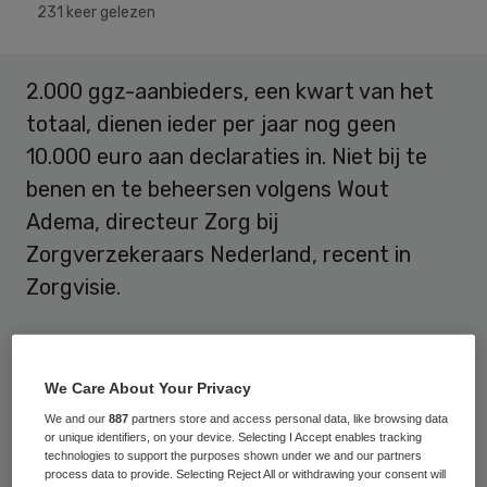
231 keer gelezen
2.000 ggz-aanbieders, een kwart van het
totaal, dienen ieder per jaar nog geen
10.000 euro aan declaraties in. Niet bij te
benen en te beheersen volgens Wout
Adema, directeur Zorg bij
Zorgverzekeraars Nederland, recent in
Zorgvisie.
In totaal kom je uit op zo’n 15 miljoen, het
We Care About Your Privacy
bedrag dat ongeveer nodig is om de
We and our
887
partners store and access personal data, like browsing data
wankelende instelling Dokter Bosman op de
or unique identifiers, on your device. Selecting I Accept enables tracking
been te houden. Tijd voor een andere kijk op
technologies to support the purposes shown under we and our partners
process data to provide. Selecting Reject All or withdrawing your consent will