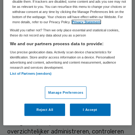
controle en beheersing.
disable them. If trackers are disabled, some content and ads you see may not
be as relevant to you. You can resurface this menu to change your choices or
withdraw consent at any time by clicking the Manage Preferences link on the
Onder de kop ‘
Problemen in ggz komen door
bottom of the webpage. Your choices will have effect within our Website. For
more details, refer to our Privacy Policy.
Privacy Statement
groei aanbod lichte ggz-zorg
’ vertelde
Would you rather not? Then we only place essential and statistical cookies,
Wout Adema in Zorgvisie een interessant
these do not record any data about you as a person
verhaal. Stel dat deze 2.000 kleine
We and our partners process data to provide:
aanbieders jaarlijks gemiddeld 7.500 euro
Use precise geolocation data. Actively scan device characteristics for
identification. Store and/or access information on a device. Personalised
declareren, dan kom je uit op die 15 miljoen.
advertising and content, advertising and content measurement, audience
research and services development.
Natuurlijk, een respectabel bedrag, dat
List of Partners (vendors)
echter in het niet valt bij de financiële
problemen bij grote zorginstellingen.
Manage Preferences
Uit zijn verhaal komt naar voren dat het
Reject All
I Accept
voor de zorgverzekeraars essentieel is om
met grote partijen zaken te doen. Dat is
overzichtelijker administreren, controleren