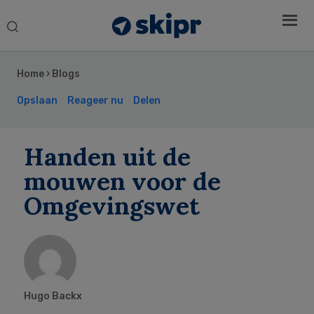
Search
this
Secondary
website
Sidebar
Home
›
Blogs
Opslaan
Reageer nu
Delen
Handen uit de
mouwen voor de
Omgevingswet
Hugo Backx