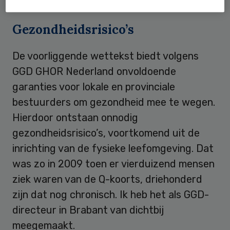
Gezondheidsrisico’s
De voorliggende wettekst biedt volgens
GGD GHOR Nederland onvoldoende
garanties voor lokale en provinciale
bestuurders om gezondheid mee te wegen.
Hierdoor ontstaan onnodig
gezondheidsrisico’s, voortkomend uit de
inrichting van de fysieke leefomgeving. Dat
was zo in 2009 toen er vierduizend mensen
ziek waren van de Q-koorts, driehonderd
zijn dat nog chronisch. Ik heb het als GGD-
directeur in Brabant van dichtbij
meegemaakt.