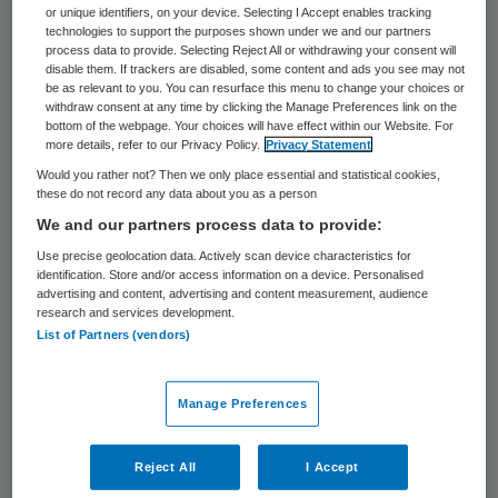
or unique identifiers, on your device. Selecting I Accept enables tracking
optreden? Biedt de wet voldoende
technologies to support the purposes shown under we and our partners
process data to provide. Selecting Reject All or withdrawing your consent will
instrumenten om op te kunnen treden
disable them. If trackers are disabled, some content and ads you see may not
tegen die risico’s? Dekt de nieuwe
be as relevant to you. You can resurface this menu to change your choices or
withdraw consent at any time by clicking the Manage Preferences link on the
Omgevingswet wel voldoende andere
bottom of the webpage. Your choices will have effect within our Website. For
more details, refer to our Privacy Policy.
Privacy Statement
gezondheidsrisico’s dan bijvoorbeeld lucht,
Would you rather not? Then we only place essential and statistical cookies,
water en erfgoed af? Hebben bestuurders
these do not record any data about you as a person
wel een algemene afwegingsmogelijkheid
We and our partners process data to provide:
om dergelijke beslissingen te nemen? En
Use precise geolocation data. Actively scan device characteristics for
identification. Store and/or access information on a device. Personalised
wordt in de nieuwe Omgevingswet recht
advertising and content, advertising and content measurement, audience
research and services development.
gedaan aan het overheidspleiten voor meer
List of Partners (vendors)
gezondheidsbescherming en dus
preventie? Een handvol vragen, de nodige
Manage Preferences
twijfel, wat samen niet leidt tot de handen
op elkaar krijgen voor de nieuwe
Reject All
I Accept
Omgevingswet.