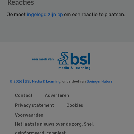
Reader
Reacties
Interactions
Je moet
ingelogd zijn op
om een reactie te plaatsen.
© 2026 | BSL Media & Learning
, onderdeel van
Springer Nature
Contact
Adverteren
Privacy statement
Cookies
Voorwaarden
Het laatste nieuws over de zorg. Snel,
geïnformeerd, compleet