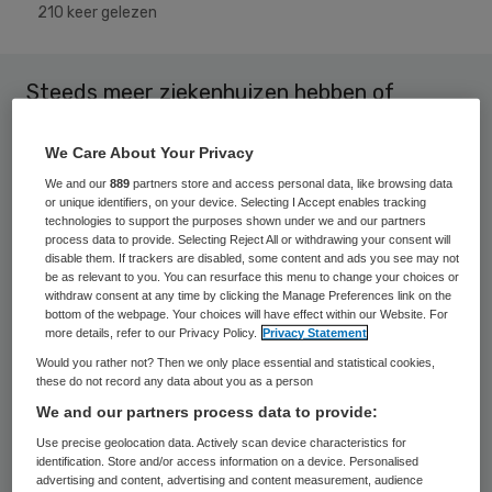
210 keer gelezen
Steeds meer ziekenhuizen hebben of
krijgen een patiëntenportaal. Hiermee
We Care About Your Privacy
kunnen patiënten via een beveiligde
We and our
889
partners store and access personal data, like browsing data
verbinding inloggen op de site van het
or unique identifiers, on your device. Selecting I Accept enables tracking
ziekenhuis en hun eigen medisch dossier en
technologies to support the purposes shown under we and our partners
process data to provide. Selecting Reject All or withdrawing your consent will
gegevens zien.
disable them. If trackers are disabled, some content and ads you see may not
be as relevant to you. You can resurface this menu to change your choices or
withdraw consent at any time by clicking the Manage Preferences link on the
Uit onderzoek weten wij dat patiënten blij
bottom of the webpage. Your choices will have effect within our Website. For
more details, refer to our Privacy Policy.
Privacy Statement
zijn met deze mogelijkheid. Veel mensen
Would you rather not? Then we only place essential and statistical cookies,
willen het liefst zo snel mogelijk zien wat de
these do not record any data about you as a person
uitslagen zijn van laboratoriumonderzoek
We and our partners process data to provide:
en dergelijke. Maar die snelheid kan ook
Use precise geolocation data. Actively scan device characteristics for
identification. Store and/or access information on a device. Personalised
vragen oproepen. Kan ik als patiënt wel de
advertising and content, advertising and content measurement, audience