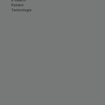
E-health
Patiënt
Technologie
Primary
Sidebar