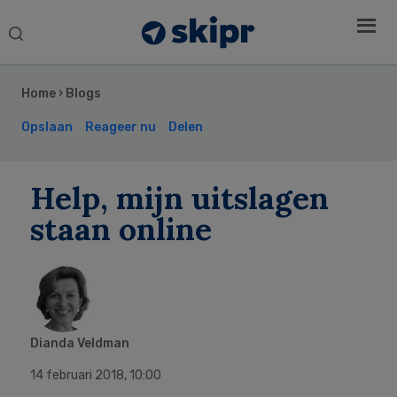
Search
this
Secondary
website
Sidebar
Home
›
Blogs
Opslaan
Reageer nu
Delen
Help, mijn uitslagen
staan online
Dianda Veldman
14 februari 2018
,
10:00