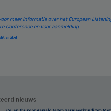
————————————————————————
r voor meer informatie over het European Listeni
re Conference en voor aanmelding
it artikel
teerd nieuws
Cel en tbs voor geweld tegen verpleegkundigen Me