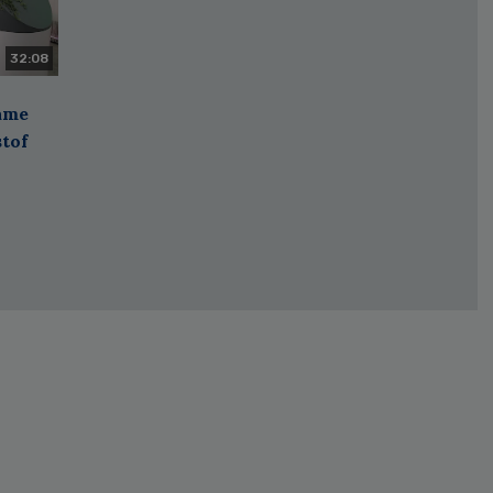
32:08
zame
stof