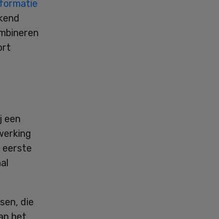
nformatie
kend
ombineren
ort
j een
werking
s eerste
al
sen, die
an het