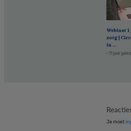
Webinar 1 
zorg | Cir
in ...
· 11 jaar gele
Reader
Reactie
Interactions
Je moet
in