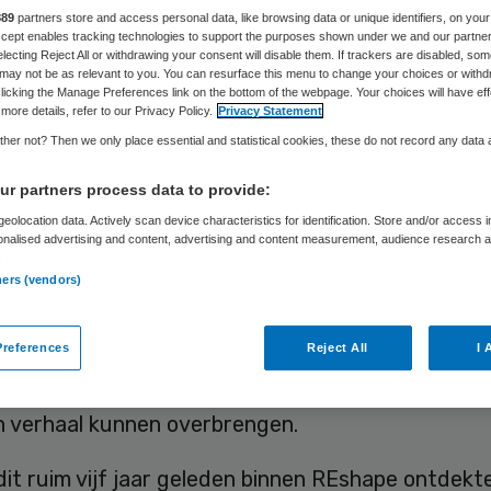
889
partners store and access personal data, like browsing data or unique identifiers, on your
Accept enables tracking technologies to support the purposes shown under we and our partne
electing Reject All or withdrawing your consent will disable them. If trackers are disabled, so
artsen vinden het een effectieve manier van
may not be as relevant to you. You can resurface this menu to change your choices or withd
licking the Manage Preferences link on the bottom of the webpage. Your choices will have eff
ren, maar het in de rede vallen van de patiënt is 
more details, refer to our Privacy Policy.
Privacy Statement
t verstandig.
her not? Then we only place essential and statistical cookies, these do not record any data
t uit de studie van
Beckman en Frankel
. In eerdere 
r partners process data to provide:
nd dat de gemiddeld arts dat doet binnen achtti
eolocation data. Actively scan device characteristics for identification. Store and/or access 
onalised advertising and content, advertising and content measurement, audience research 
n en meer
recent onderzoek
toont zelfs aan dat di
.
ners (vendors)
econden gebeurt.
 voorstellen hoe het is om de hele dag lange verha
references
Reject All
I 
anhoren, maar twaalf seconden!? En dat terwijl i
nd dat patiënten gemiddeld in twee tot drie min
n verhaal kunnen overbrengen.
dit ruim vijf jaar geleden binnen REshape ontdekt