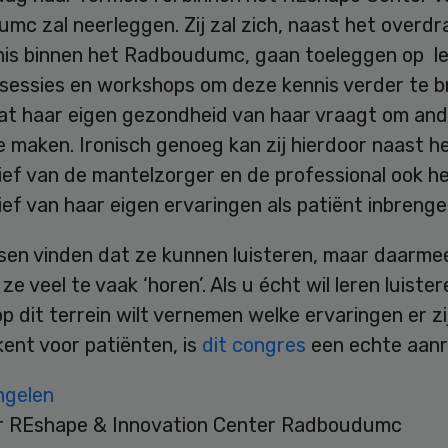
mc zal neerleggen. Zij zal zich, naast het overd
nis binnen het Radboudumc, gaan toeleggen op le
iesessies en workshops om deze kennis verder te 
t haar eigen gezondheid van haar vraagt om an
 maken. Ironisch genoeg kan zij hierdoor naast h
ief van de mantelzorger en de professional ook h
ef van haar eigen ervaringen als patiënt inbrenge
sen vinden dat ze kunnen luisteren, maar daarme
ze veel te vaak ‘horen’. Als u écht wil leren luiste
p dit terrein wilt vernemen welke ervaringen er z
ent voor patiënten, is
dit congres
een echte aanr
ngelen
r REshape & Innovation Center Radboudumc