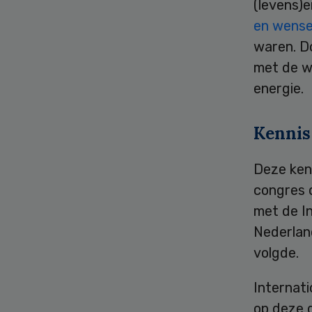
(levens)e
en wensen
waren. D
met de w
energie.
Kennis
Deze kenn
congres 
met de In
Nederland
volgde.
Internati
op deze 