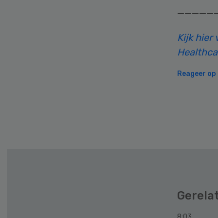
—————
Kijk hie
Healthca
Reageer op d
Secondary
Sidebar
Gerela
8:03