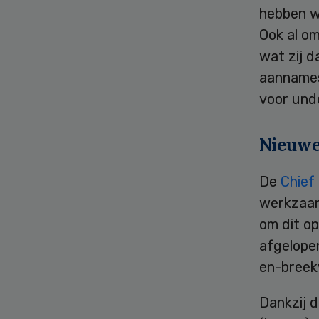
hebben w
Ook al om
wat zij d
aannames 
voor und
Nieuwe
De
Chief 
werkzaam
om dit op
afgelopen
en-breekw
Dankzij d