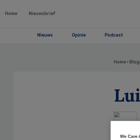
Home
Nieuwsbrief
Nieuws
Opinie
Podcast
Home
›
Blog
Lui
We Care 