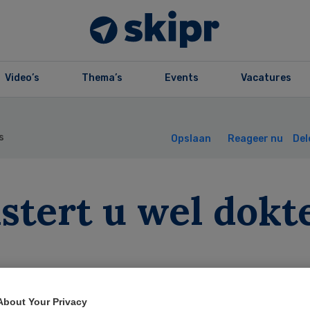
Video’s
Thema’s
Events
Vacatures
s
Opslaan
Reageer nu
Del
stert u wel dokt
Lucien Engelen
18 september 2014
,
08:02
33 keer gelezen
About Your Privacy