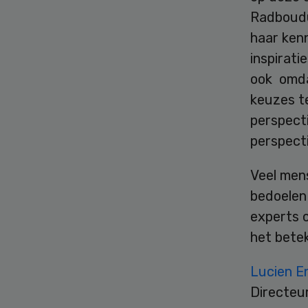
Radboudu
haar ken
inspirat
ook omda
keuzes te
perspect
perspecti
Veel men
bedoelen 
experts o
het betek
Lucien E
Directeu