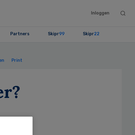
Searc
Inloggen
this
websit
Partners
Skipr
99
Skipr
22
Primary
Sidebar
en
Print
er?