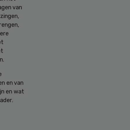
ragen van
zingen,
brengen,
dere
et
et
n.
e
ren en van
ijn en wat
ader.