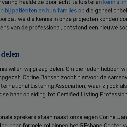
rvaring haalde ze door écht te luisteren
kennis, i
 bij patiënten en hun families op
die geheel onbe
oordat we die kennis in onze projecten konden c
ens van de professional, ontstond een nieuwe so
 delen
is willen wij graag delen. Om die reden hebben wi
opgezet. Corine Jansen zocht hiervoor de samen
ternational Listening Association, waar zij ook al
se haar opleiding tot Certified Listing Profession
onale sprekers staan naast onze eigen Corine Jan
dag haar formele rol binnen het REshape Center v