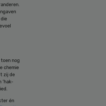
randeren.
aangaven
 die
gevoel
 toen nog
de chemie
 zij de
n ‘hak-
ied.
kter én