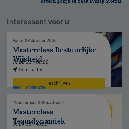
artsen gelijk in zaak Philip Morris
Interessant voor u
Vanaf 28 oktober 2025
Masterclass Bestuurlijke
Wijsheid
00:00 - 00:00
Den Dolder
Inschrijven
Meer informatie
16 december 2025, Utrecht
Masterclass
Teamdynamiek
09:00 - 16:30