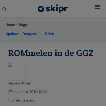
Search
this
Secondary
website
Sidebar
Home
›
Blogs
Opslaan
Reageer nu
Delen
ROMmelen in de GGZ
Jeroen Muller
27 november 2014
,
12:22
158 keer gelezen