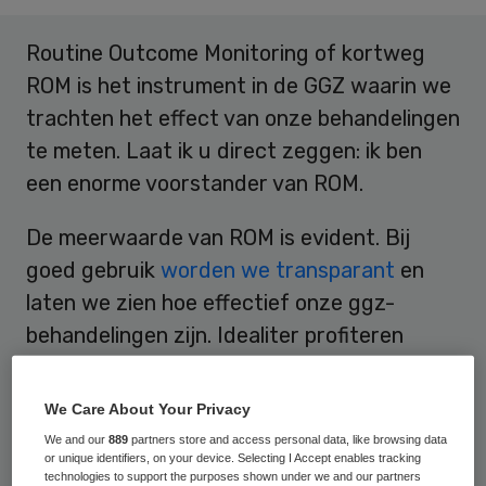
Routine Outcome Monitoring of kortweg
ROM is het instrument in de GGZ waarin we
trachten het effect van onze behandelingen
te meten. Laat ik u direct zeggen: ik ben
een enorme voorstander van ROM.
De meerwaarde van ROM is evident. Bij
goed gebruik
worden we transparant
en
laten we zien hoe effectief onze ggz-
behandelingen zijn. Idealiter profiteren
cliënten (keuze ondersteunend),
behandelaren (kwaliteit van zorg) en
We Care About Your Privacy
zorgverzekeraars (selectieve inkoop)
We and our
889
partners store and access personal data, like browsing data
or unique identifiers, on your device. Selecting I Accept enables tracking
hiervan. Het is dan ook goed dat de GGZ, bij
technologies to support the purposes shown under we and our partners