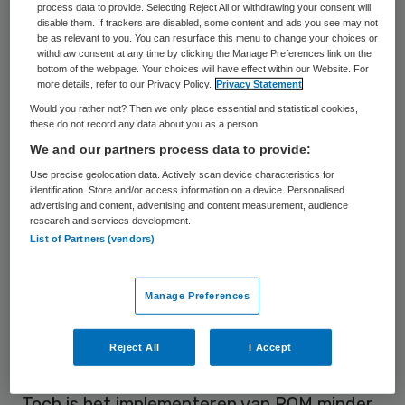
monde van de branchevereniging, achter
process data to provide. Selecting Reject All or withdrawing your consent will
disable them. If trackers are disabled, some content and ads you see may not
deze ontwikkeling staat.
be as relevant to you. You can resurface this menu to change your choices or
withdraw consent at any time by clicking the Manage Preferences link on the
bottom of the webpage. Your choices will have effect within our Website. For
more details, refer to our Privacy Policy.
Privacy Statement
Effect
Would you rather not? Then we only place essential and statistical cookies,
these do not record any data about you as a person
ROM helpt ook om de kosten van de GGZ
We and our partners process data to provide:
terug te dringen. Immers, ROM kan
Use precise geolocation data. Actively scan device characteristics for
identification. Store and/or access information on a device. Personalised
behulpzaam zijn om te bepalen of de
advertising and content, advertising and content measurement, audience
behandeling nog effectief is of dat het
research and services development.
List of Partners (vendors)
grootste effect behaald is. In dat laatste
geval kan de behandelaar – in overleg met
Manage Preferences
de cliënt – besluiten om de behandeling af
te sluiten. ROM helpt dus om “gepast
Reject All
I Accept
gebruik” inhoud en vorm te geven.
Toch is het implementeren van ROM minder