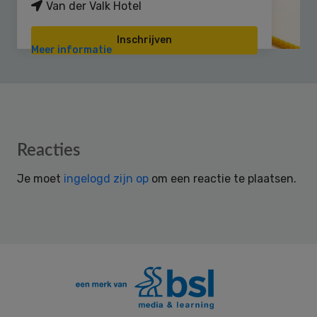
Van der Valk Hotel
Inschrijven
Meer informatie
Reader
Reacties
Interactions
Je moet
ingelogd zijn op
om een reactie te plaatsen.