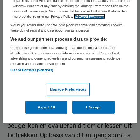
be as relevant to you. You can resurface this menu to change your choices or
verontwaardiging is volkomen terecht: het
withdraw consent at any time by clicking the Manage Preferences link on the
bottom of the webpage. Your choices will have effect within our Website. For
kan ook echt niet. Maar toch gebeurt het
more details, refer to our Privacy Policy.
Privacy Statement
regelmatig. Vandaar deze
campagne
.
Would you rather not? Then we only place essential and statistical cookies,
these do not record any data about you as a person
We and our partners process data to provide:
Ontoelaatbaar
Use precise geolocation data. Actively scan device characteristics for
identification. Store and/or access information on a device. Personalised
NVZ stelt zich op het standpunt dat
advertising and content, advertising and content measurement, audience
research and services development.
agressie en geweld tegen
List of Partners (vendors)
ziekenhuismedewerkers altijd
ontoelaatbaar is. Management en
Manage Preferences
medewerkers bepalen samen welk gedrag
toelaatbaar is en hoe zij daarop reageren.
Reject All
I Accept
Ze registreren gedrag dat niet door de
beugel kan en evalueren dit om er lessen uit
te trekken. Op basis van dit uitgangspunt is