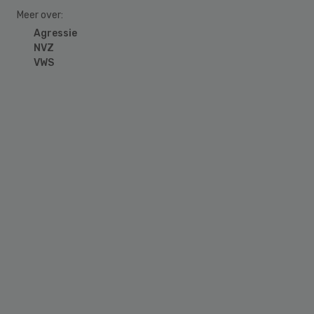
Meer over:
Agressie
NVZ
VWS
Primary
Sidebar