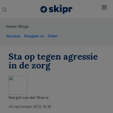
Search
this
Secondary
website
Sidebar
Home
›
Blogs
Opslaan
Reageer nu
Delen
Sta op tegen agressie
in de zorg
Margot van der Starre
20 september 2013
,
16:18