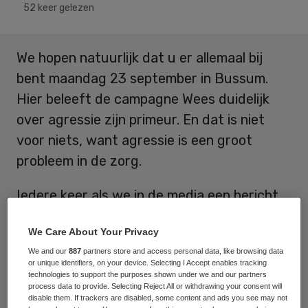
52 keer gelezen
We hopen natuurlijk dat u er allemaal bij
bent maandag 23 september in Bussum.
Hier beleeft de campagne Wees duidelijk
over agressie zijn primeur. En dat is niet
voor niets, want agressie is een groot
probleem in de zorg.
Iedere keer als we in de media een bericht
horen over ambulancebroeders die worden
We Care About Your Privacy
bedreigd, of over een patiënt die een
We and our
887
partners store and access personal data, like browsing data
secretaresse de huid vol scheldt of een
or unique identifiers, on your device. Selecting I Accept enables tracking
arts een mep verkoopt, roepen we
technologies to support the purposes shown under we and our partners
process data to provide. Selecting Reject All or withdrawing your consent will
verontwaardigd: “Dit kán toch niet”. Onze
disable them. If trackers are disabled, some content and ads you see may not