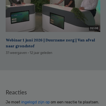
32:08
Webinar 1 juni 2026 | Duurzame zorg | Van afval
naar grondstof
31 weergaven
· 12 jaar geleden
Reader
Reacties
Interactions
Je moet
ingelogd zijn op
om een reactie te plaatsen.