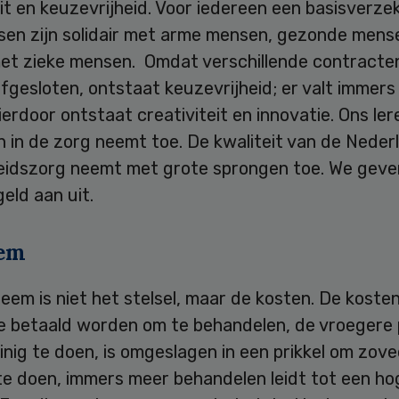
eit en keuzevrijheid. Voor iedereen een basisverze
sen zijn solidair met arme mensen, gezonde mense
 met zieke mensen. Omdat verschillende contract
gesloten, ontstaat keuzevrijheid; er valt immers
ierdoor ontstaat creativiteit en innovatie. Ons le
 in de zorg neemt toe. De kwaliteit van de Neder
idszorg neemt met grote sprongen toe. We geve
geld aan uit.
eem
eem is niet het stelsel, maar de kosten. De kosten
 betaald worden om te behandelen, de vroegere p
nig te doen, is omgeslagen in een prikkel om zove
te doen, immers meer behandelen leidt tot een ho