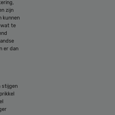
kering,
n zijn
en kunnen
 wat te
rend
landse
n er dan
 stijgen
rikkel
el
ger