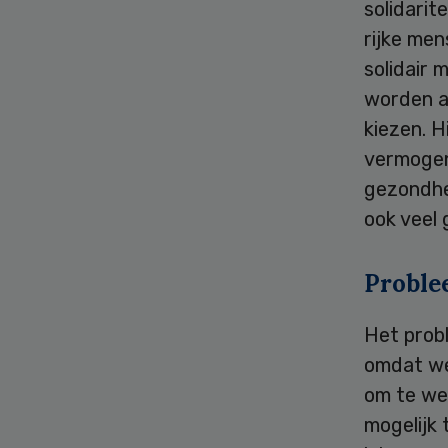
solidarit
rijke men
solidair
worden af
kiezen. H
vermogen
gezondhe
ook veel 
Probl
Het probl
omdat we
om te wei
mogelijk 