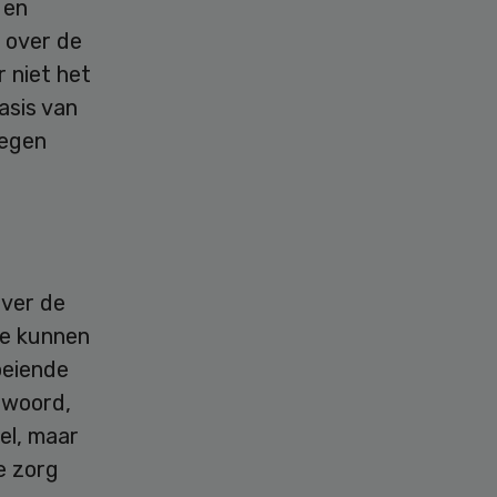
 en
 over de
 niet het
asis van
tegen
over de
Hoe kunnen
oeiende
twoord,
el, maar
e zorg