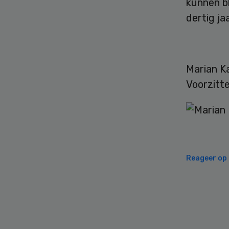
kunnen bl
dertig ja
Marian K
Voorzitt
Reageer op d
Secondary
Sidebar