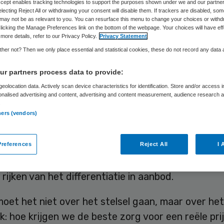
Marian Kaljouw
12 mei 2016
,
09:05
435 keer gelezen
Accept enables tracking technologies to support the purposes shown under we and our partne
electing Reject All or withdrawing your consent will disable them. If trackers are disabled, so
may not be as relevant to you. You can resurface this menu to change your choices or withd
licking the Manage Preferences link on the bottom of the webpage. Your choices will have eff
more details, refer to our Privacy Policy.
Privacy Statement
her not? Then we only place essential and statistical cookies, these do not record any data
telsel is niet het probleem, maar de kosten. We 
r partners process data to provide:
een discussie moeten voeren over de manier waa
eolocation data. Actively scan device characteristics for identification. Store and/or access 
ostigen.
onalised advertising and content, advertising and content measurement, audience research 
.
ners (vendors)
ie, kosten, transparantie en solidariteit: daarom is 
ekozen voor een ander stelsel voor zorg. Er is uit
itiek op het stelsel; zo zou het de zorg alleen ma
references
Reject All
I 
aken, is transparantie nog ver te zoeken en prof
 rijken van het differentiatie in aanbod.
oet het niet over het stelsel gaan, maar over he
: hoe krijgen we de beste zorg voor een reële prij