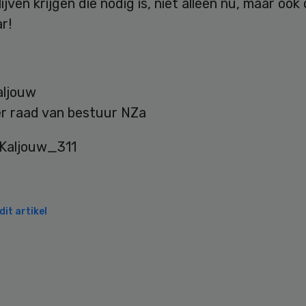
ijven krijgen die nodig is, niet alleen nu, maar ook
ar!
aljouw
er raad van bestuur NZa
it artikel