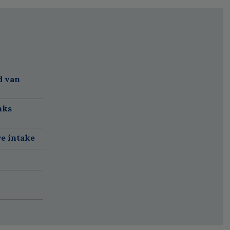
d van
nks
re intake