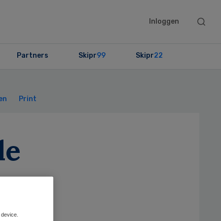
Searc
Inloggen
this
websit
Partners
Skipr
99
Skipr
22
Primary
Sidebar
en
Print
de
 device.