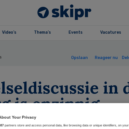
Video’s
Thema’s
Events
Vacatures
s
Opslaan
Reageer nu
Del
lseldiscussie in 
g is onzinnig
About Your Privacy
887
partners store and access personal data, like browsing data or unique identifiers, on your