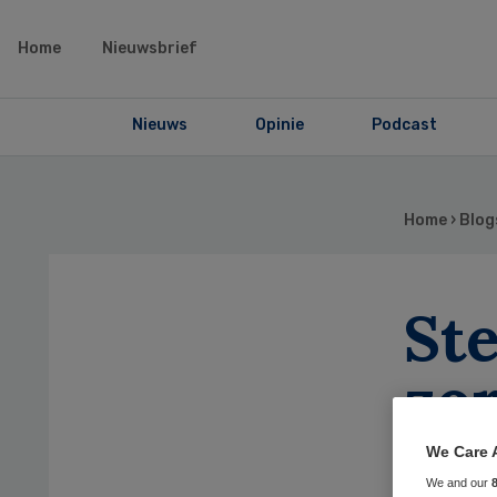
Home
Nieuwsbrief
Nieuws
Opinie
Podcast
Home
›
Blog
Ste
zor
We Care 
We and our