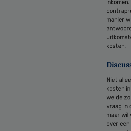
inkomen. 
contrapr
manier wa
antwoord,
uitkomste
kosten.
Discus
Niet all
kosten in
we de zo
vraag in
maar wil 
over een