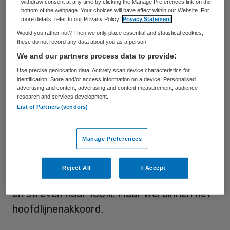
withdraw consent at any time by clicking the Manage Preferences link on the
patiënt na en ja, we hebben pittige
bottom of the webpage. Your choices will have effect within our Website. For
more details, refer to our Privacy Policy.
Privacy Statement
gesprekken met elkaar gevoerd over de
Would you rather not? Then we only place essential and statistical cookies,
prijs ervan.
these do not record any data about you as a person
We and our partners process data to provide:
Resultaten
Use precise geolocation data. Actively scan device characteristics for
identification. Store and/or access information on a device. Personalised
advertising and content, advertising and content measurement, audience
research and services development.
Toch zijn we samen met 80% van de
List of Partners (vendors)
ziekenhuizen vóór de deadline van 1 april tot
afspraken gekomen. Binnen enkele weken
Manage Preferences
ronden wij de nog lopende
onderhandelingen af. We verwachten
Reject All
I Accept
minimaal 90% uiteindelijk te contracteren
en streven naar 100%. Maar wel binnen het
hoofdlijnenakkoord.