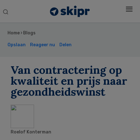
Search
this
Secondary
website
Sidebar
Home
›
Blogs
Opslaan
Reageer nu
Delen
Van contractering op
kwaliteit en prijs naar
gezondheidswinst
Roelof Konterman