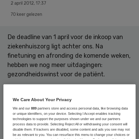
2 april 2012
,
17:37
70 keer gelezen
De deadline van 1 april voor de inkoop van
ziekenhuiszorg ligt achter ons. Na
finetuning en afronding de komende weken,
hebben we nog meer uitdagingen:
gezondheidswinst voor de patiënt.
Met elkaar grenzen opzoeken en scherp
onderhandelen horen erbij. Dus ook bij de
We Care About Your Privacy
jaarlijkse besprekingen tussen
We and our
889
partners store and access personal data, like browsing data
or unique identifiers, on your device. Selecting I Accept enables tracking
zorgverzekeraars en
technologies to support the purposes shown under we and our partners
process data to provide. Selecting Reject All or withdrawing your consent will
ziekenhuisbestuurders over de inkoop van
disable them. If trackers are disabled, some content and ads you see may not
zorg. We streven beide kwaliteit voor de
be as relevant to you. You can resurface this menu to change your choices or