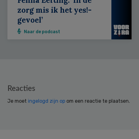
Fenna Eefting: ‘In de
zorg mis ik het yes!-
gevoel’
Naar de podcast
Reader
Reacties
Interactions
Je moet
ingelogd zijn op
om een reactie te plaatsen.