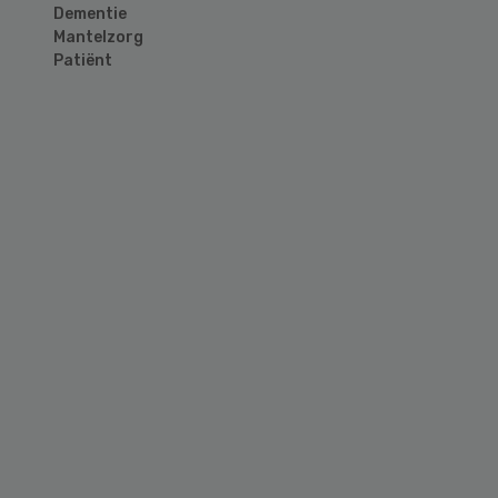
Dementie
Mantelzorg
Patiënt
Primary
Sidebar