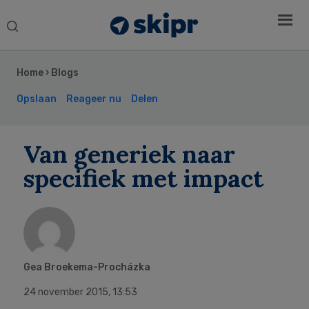
Search
this
Secondary
website
Sidebar
Home
›
Blogs
Opslaan
Reageer nu
Delen
Van generiek naar
specifiek met impact
Gea Broekema-Procházka
24 november 2015
,
13:53