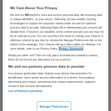
Mantelzorg debatteerde de Tweede Kamer
We Care About Your Privacy
over het dementiebeleid in Nederland. Het
We and our
889
partners store and access personal data, like browsing data
debat ging over de zorg voor
or unique identifiers, on your device. Selecting I Accept enables tracking
technologies to support the purposes shown under we and our partners
dementiepatiënten, de ondersteuning van
process data to provide. Selecting Reject All or withdrawing your consent will
disable them. If trackers are disabled, some content and ads you see may not
hun mantelzorgers, het beperken van
be as relevant to you. You can resurface this menu to change your choices or
psychofarmaca en over een samenleving
withdraw consent at any time by clicking the Manage Preferences link on the
bottom of the webpage. Your choices will have effect within our Website. For
waarin mensen met dementie zo lang
more details, refer to our Privacy Policy.
Privacy Statement
mogelijk kunnen blijven meedoen.
Would you rather not? Then we only place essential and statistical cookies,
these do not record any data about you as a person
We and our partners process data to provide:
Aanleiding voor het debat was de
Use precise geolocation data. Actively scan device characteristics for
dementiebrief van de staatssecretaris voor
identification. Store and/or access information on a device. Personalised
advertising and content, advertising and content measurement, audience
VWS, waarin hij veel projecten, initiatieven
research and services development.
en vergezichten voor de zorg voor de
List of Partners (vendors)
toekomst noemt. Petje af voor de sector:
duizend bloemen bloeien. Maar wat is nu de
Manage Preferences