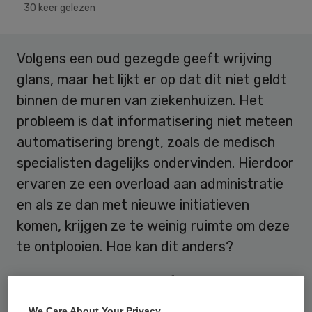
30 keer gelezen
Volgens een oud gezegde geeft wrijving
glans, maar het lijkt er op dat dit niet geldt
binnen de muren van ziekenhuizen. Het
probleem is dat informatisering niet meteen
automatisering brengt, zoals de medisch
specialisten dagelijks ondervinden. Hierdoor
ervaren ze een overload aan administratie
en als ze dan met nieuwe initiatieven
komen, krijgen ze te weinig ruimte om deze
te ontplooien. Hoe kan dit anders?
Lange tijd was de ICT-afdeling heer en
meester over het beschikbare
We Care About Your Privacy