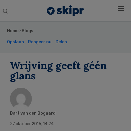
Search
this
Secondary
website
Sidebar
Home
›
Blogs
Opslaan
Reageer nu
Delen
Wrijving geeft géén
glans
Bart van den Bogaard
27 oktober 2015
,
14:24