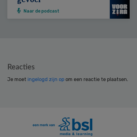
Naar de podcast
Reader
Reacties
Interactions
Je moet
ingelogd zijn op
om een reactie te plaatsen.