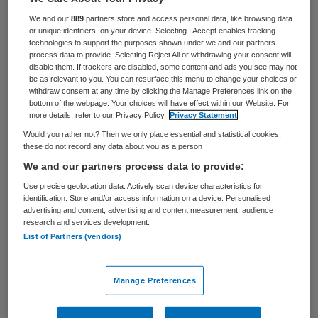
applicatielandschap. Als medisch specialist
We and our
889
partners store and access personal data, like browsing data
moest je het nu eenmaal doen met de
or unique identifiers, on your device. Selecting I Accept enables tracking
technologies to support the purposes shown under we and our partners
systemen die ter beschikking werden
process data to provide. Selecting Reject All or withdrawing your consent will
disable them. If trackers are disabled, some content and ads you see may not
gesteld. Vooral door de opkomst van
be as relevant to you. You can resurface this menu to change your choices or
withdraw consent at any time by clicking the Manage Preferences link on the
smartphones in de zorg is dit systeem al
bottom of the webpage. Your choices will have effect within our Website. For
lang niet meer houdbaar. Als kleine
more details, refer to our Privacy Policy.
Privacy Statement
Would you rather not? Then we only place essential and statistical cookies,
haarscheurtjes in de wand van een nucleair
these do not record any data about you as a person
reactorvat beginnen de gevolgen van het
We and our partners process data to provide:
zogenaamde ‘
bring-your-own-device’
-
Use precise geolocation data. Actively scan device characteristics for
identification. Store and/or access information on a device. Personalised
paradigma zich langzaam af te tekenen
advertising and content, advertising and content measurement, audience
binnen de muren van het ziekenhuis.
research and services development.
List of Partners (vendors)
Door de consumerization of IT (het
verschijnsel dat nieuwe IT-toepassingen
Manage Preferences
eerst opkomen in de consumentenmarkt,