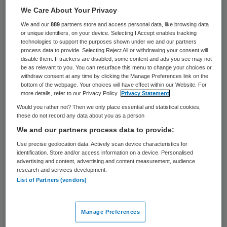
We Care About Your Privacy
plaats van belemmert en professionele
We and our
889
partners store and access personal data, like browsing data
ruimte vergroot in plaats van frustreert.
or unique identifiers, on your device. Selecting I Accept enables tracking
technologies to support the purposes shown under we and our partners
process data to provide. Selecting Reject All or withdrawing your consent will
Het congres
Zelfsturing: hoe het wèl
disable them. If trackers are disabled, some content and ads you see may not
werkt!
trok dan ook mijn aandacht. Ik heb op
be as relevant to you. You can resurface this menu to change your choices or
withdraw consent at any time by clicking the Manage Preferences link on the
die dag gedreven meegeschreven en deel
bottom of the webpage. Your choices will have effect within our Website. For
more details, refer to our Privacy Policy.
Privacy Statement
hierbij de voor mij belangrijkste tips over
Would you rather not? Then we only place essential and statistical cookies,
visie, kaders en cultuur. In een volgende
these do not record any data about you as a person
blog ga ik in op mijn tips over
We and our partners process data to provide:
bedrijfsvoering, management en coaching.
Use precise geolocation data. Actively scan device characteristics for
identification. Store and/or access information on a device. Personalised
advertising and content, advertising and content measurement, audience
research and services development.
Visie, actie en tempo
List of Partners (vendors)
Wil je binnen jouw organisatie zelfsturing
Manage Preferences
invoeren? Begin met een duidelijke visie op