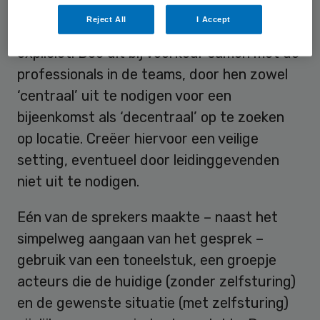
wat zelfsturing – binnen de context van
Reject All
I Accept
jouw organisatie – inhoudt en maak dit
expliciet. Doe dit bij voorkeur samen met de
professionals in de teams, door hen zowel
‘centraal’ uit te nodigen voor een
bijeenkomst als ‘decentraal’ op te zoeken
op locatie. Creëer hiervoor een veilige
setting, eventueel door leidinggevenden
niet uit te nodigen.
Eén van de sprekers maakte – naast het
simpelweg aangaan van het gesprek –
gebruik van een toneelstuk, een groepje
acteurs die de huidige (zonder zelfsturing)
en de gewenste situatie (met zelfsturing)