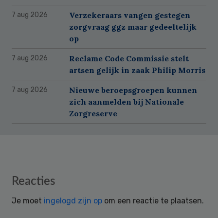
Verzekeraars vangen gestegen
7 aug 2026
zorgvraag ggz maar gedeeltelijk
op
Reclame Code Commissie stelt
7 aug 2026
artsen gelijk in zaak Philip Morris
Nieuwe beroepsgroepen kunnen
7 aug 2026
zich aanmelden bij Nationale
Zorgreserve
Reader
Reacties
Interactions
Je moet
ingelogd zijn op
om een reactie te plaatsen.