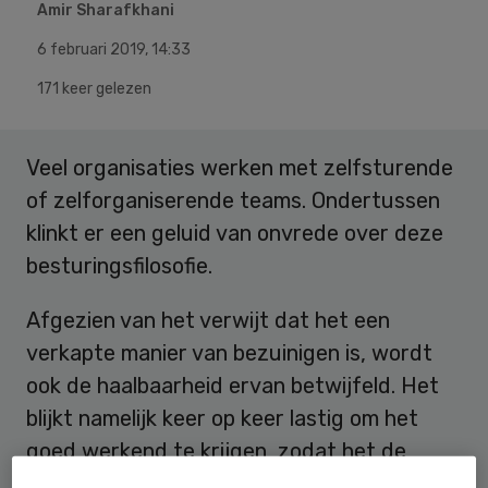
Amir Sharafkhani
6 februari 2019
,
14:33
171 keer gelezen
Veel organisaties werken met zelfsturende
of zelforganiserende teams. Ondertussen
klinkt er een geluid van onvrede over deze
besturingsfilosofie.
Afgezien van het verwijt dat het een
verkapte manier van bezuinigen is, wordt
ook de haalbaarheid ervan betwijfeld. Het
blijkt namelijk keer op keer lastig om het
goed werkend te krijgen, zodat het de
kwaliteit van dienstverlening verhoogt in