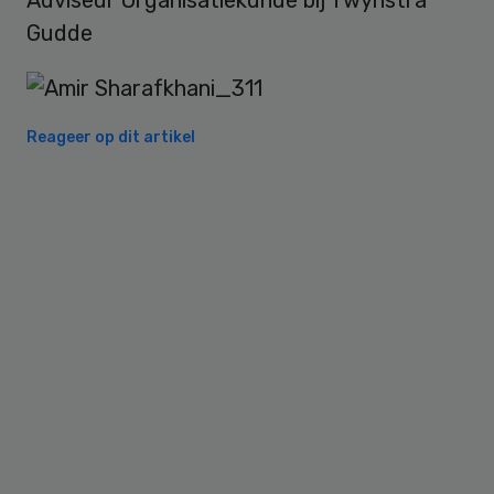
Adviseur Organisatiekunde bij Twynstra
Gudde
Reageer op dit artikel
Primary
Sidebar