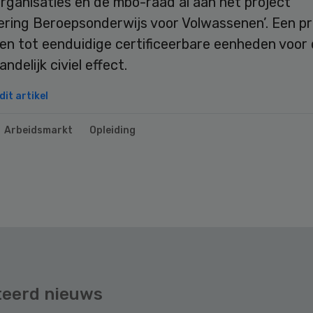
rganisaties en de mbo-raad al aan het project
isering Beroepsonderwijs voor Volwassenen’. Een p
den tot eenduidige certificeerbare eenheden voor
ndelijk civiel effect.
it artikel
Arbeidsmarkt
Opleiding
teerd nieuws