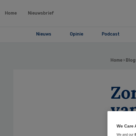
Home
Nieuwsbrief
Nieuws
Opinie
Podcast
Home
›
Blog
Zo
va
We Care 
We and our