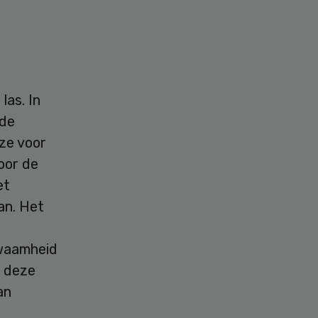
las. In
 de
 ze voor
oor de
et
an. Het
kwaamheid
r deze
an