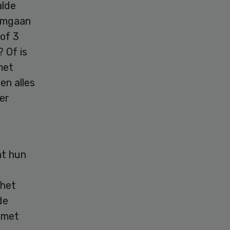
alde
 omgaan
of 3
 Of is
met
en alles
er
nt hun
 het
de
 met