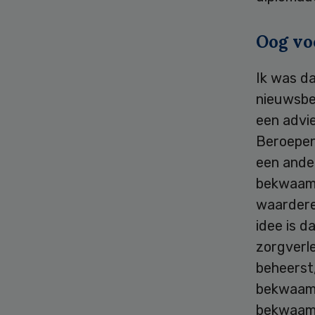
Oog v
Ik was d
nieuwsbe
een advi
Beroepen 
een ande
bekwaamh
waarderen
idee is d
zorgverle
beheerst,
bekwaamh
bekwaam