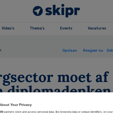
Video’s
Thema’s
Events
Vacatures
s
Opslaan
Reageer nu
Del
rgsector moet af
n diplomadenken
About Your Privacy
889
partners store and access personal data, like browsing data or unique identifiers, on your