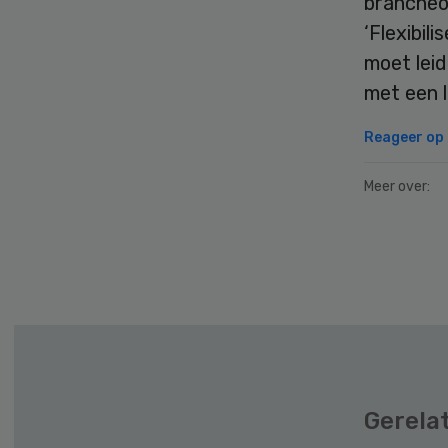
brancheo
‘Flexibil
moet lei
met een la
Reageer op d
Meer over:
Secondary
Sidebar
Gerela