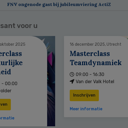
FNV ongenode gast bij jubileumviering ActiZ
sant voor u
 oktober 2025
16 december 2025, Utrecht
erclass
Masterclass
urlijke
Teamdynamiek
heid
09:00 - 16:30
Van der Valk Hotel
 - 00:00
older
Inschrijven
jven
Meer informatie
ormatie