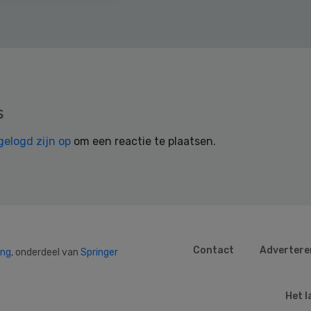
s
gelogd zijn op
om een reactie te plaatsen.
Contact
Advertere
ing
, onderdeel van
Springer
Het l