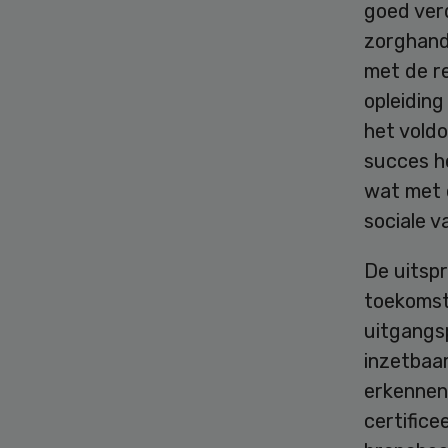
goed ver
zorghand
met de re
opleidin
het voldo
succes he
wat met 
sociale 
De uitsp
toekomst
uitgangs
inzetbaar
erkennen
certific