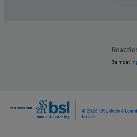
Reader
Reactie
Interactions
Je moet
in
© 2026 | BSL Media & Learn
Nature