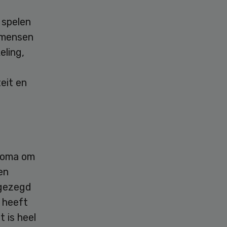
 spelen
 mensen
eling,
eit en
ploma om
en
k gezegd
s heeft
 is heel