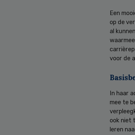
Een mooie
op de ve
al kunnen
waarmee 
carrièrep
voor de a
Basisb
In haar 
mee te b
verpleegk
ook niet 
leren naa