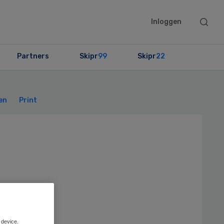
Searc
Inloggen
this
websit
Partners
Skipr
99
Skipr
22
Primary
Sidebar
en
Print
 device.