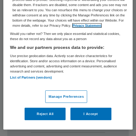
Carin Gaemers
disable them. If trackers are disabled, some content and ads you see may not
be as relevant to you. You can resurface this menu to change your choices or
25 juni 2022
,
00:00
withdraw consent at any time by clicking the Manage Preferences link on the
bottom of the webpage. Your choices will have effect within our Website. For
69 keer gelezen
more details, refer to our Privacy Policy.
Privacy Statement
Would you rather not? Then we only place essential and statistical cookies,
Beeld: Hollandse Hoogte
these do not record any data about you as a person
We and our partners process data to provide:
Afgelopen mei waarschuwde de Raad voor
Use precise geolocation data. Actively scan device characteristics for
Volksgezondheid en Samenleving nogmaals
identification. Store and/or access information on a device. Personalised
advertising and content, advertising and content measurement, audience
dat de kwaliteit van de zorg snel zal
research and services development.
afnemen als we haar niet fundamenteel
List of Partners (vendors)
anders organiseren. We schrijven vijf jaar
Manage Preferences
Reject All
I Accept
quarterly