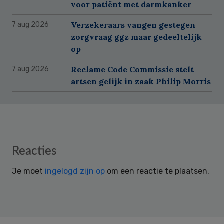
voor patiënt met darmkanker
Verzekeraars vangen gestegen
7 aug 2026
zorgvraag ggz maar gedeeltelijk
op
Reclame Code Commissie stelt
7 aug 2026
artsen gelijk in zaak Philip Morris
Reader
Reacties
Interactions
Je moet
ingelogd zijn op
om een reactie te plaatsen.