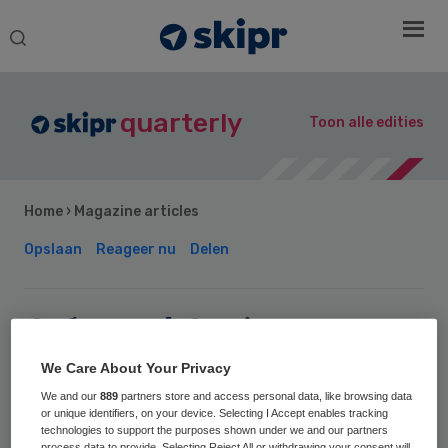
Search
this
website
quarterly
Toon alle edities
Home
›
Magazine articles
Opslaan
Reageer nu
Delen
Column | Carin
Gaemers: Focus op de
We Care About Your Privacy
uitvoering
We and our
889
partners store and access personal data, like browsing data
or unique identifiers, on your device. Selecting I Accept enables tracking
technologies to support the purposes shown under we and our partners
process data to provide. Selecting Reject All or withdrawing your consent will