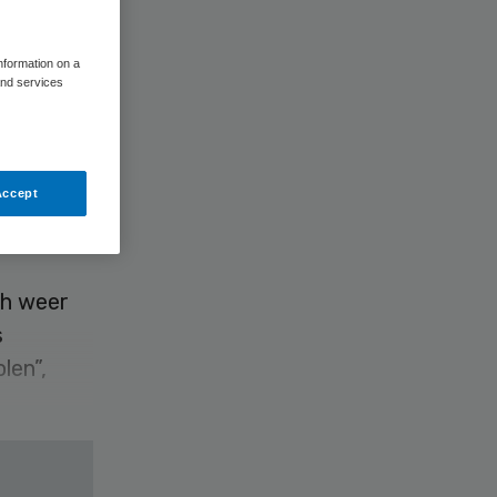
s
information on a
’
and services
Accept
ch weer
s
len”,