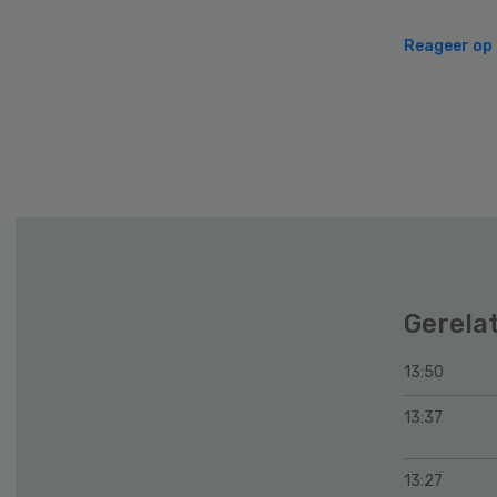
Reageer op d
Gerela
13:50
13:37
13:27