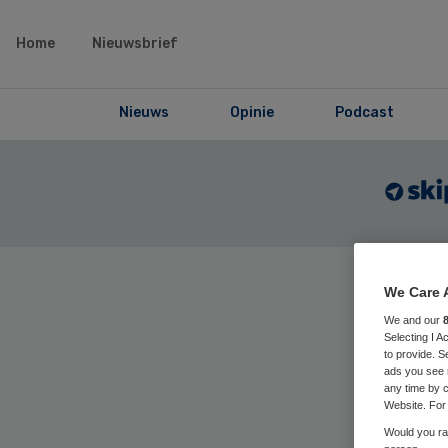
Home
Nieuwsbrief
Nieuws
Opinie
Podcast
We Care 
Home
›
Maga
articles
We and our
Selecting I 
to provide. S
ads you see 
any time by c
De 
Website. For 
Would you rat