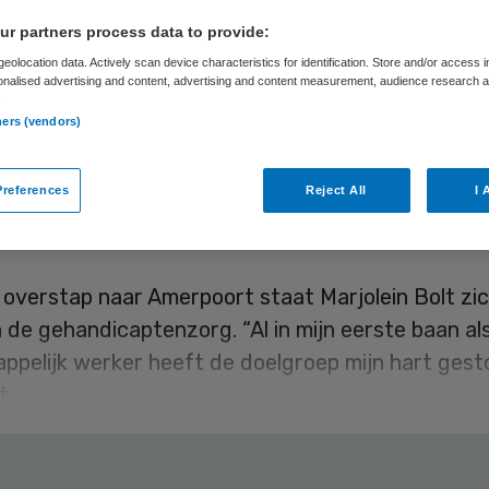
nkers moeten on
r partners process data to provide:
eolocation data. Actively scan device characteristics for identification. Store and/or access 
 ideeën voorzien
onalised advertising and content, advertising and content measurement, audience research 
.
ners (vendors)
ne Albers
8 oktober 2021
,
00:00
19 keer gelezen
references
Reject All
I 
 overstap naar Amerpoort staat Marjolein Bolt zi
 de gehandicaptenzorg. “Al in mijn eerste baan al
pelijk werker heeft de doelgroep mijn hart gesto
t.