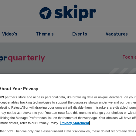
Video’s
Thema’s
Events
Vacatures
quarterly
Toon a
About Your Privacy
zine
Opslaan
Reageer nu
Del
889
partners store and access personal data, like browsing data or unique identifiers, on your
Accept enables tracking technologies to support the purposes shown under we and our partne
electing Reject All or withdrawing your consent will disable them. If trackers are disabled, so
may not be as relevant to you. You can resurface this menu to change your choices or withd
licking the Manage Preferences link on the bottom of the webpage. Your choices will have eff
oversteek | ‘And
more details, refer to our Privacy Policy.
Privacy Statement
her not? Then we only place essential and statistical cookies, these do not record any data