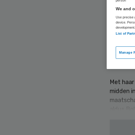
person
de
We and ou
Use precise g
van
device. Pers
development
List of Part
Janti
Manage P
Marjolein Bolt
Met haar
midden in
maatschap
aldus Bol