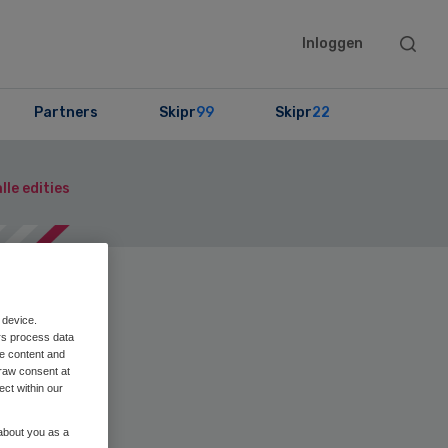
Searc
Inloggen
this
websit
Partners
Skipr
99
Skipr
22
lle edities
en
Print
 device.
rs process data
me content and
raw consent at
ect within our
ere
 about you as a