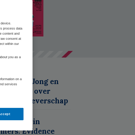
 device.
rs process data
me content and
raw consent at
ect within our
 about you as a
 | Kaz de Jong en
information on a
and services
lla Salden over
aal werkgeverschap
Accept
umn | Carin
mers: Evidence