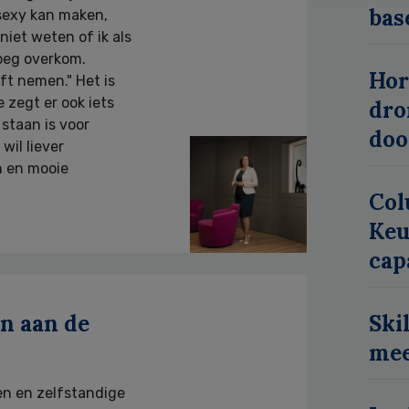
bas
sexy kan maken,
niet weten of ik als
oeg overkom.
Hor
ft nemen." Het is
 zegt er ook iets
dro
staan is voor
doo
wil liever
 en mooie
Col
Keu
cap
en aan de
Ski
mee
en en zelfstandige