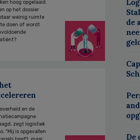
Log
eken hoog opgelaaid.
en op het dossier
Sta
n daar weinig ruimte
de 
 te doen of wordt
nee
onvoldoende
atiënt?
gel
Cap
Sch
 het
ccelereren
Per
and
 overheid en de
opg
inatiecampagne
aagd, zegt logistiek
. "Mij is opgevallen
De 
 regels heeft, maar