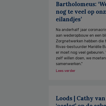
Bartholomeus: ‘W
nog te veel op on
eilandjes’
Na anderhalf jaar coronacris
aan wederopbouw en een bli
Zorgnetwerken hebben die t
Rivas-bestuurder Mariëlle 
er moet nog veel gebeuren. 
zelf willen doen, we moete
samenwerken."
Lees verder
Loods | Cathy van
‘oorlog’ op de ar