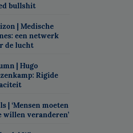
ed bullshit
izon | Medische
nes: een netwerk
r de lucht
umn | Hugo
zenkamp: Rigide
aciteit
lls | ‘Mensen moeten
 wíllen veranderen’