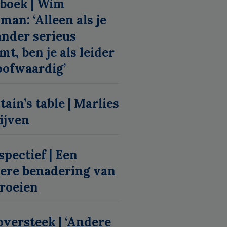
boek | Wim
lman: ‘Alleen als je
ander serieus
mt, ben je als leider
oofwaardig’
tain’s table | Marlies
ijven
spectief | Een
ere benadering van
roeien
oversteek | ‘Andere