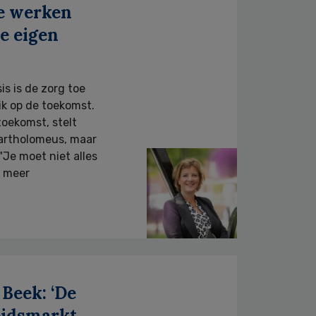
e werken
ze eigen
is is de zorg toe
k op de toekomst.
oekomst, stelt
Bartholomeus, maar
"Je moet niet alles
n meer
 Beek: ‘De
beidsmarkt