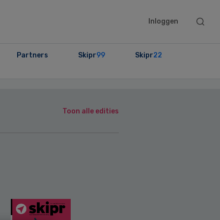
Searc
Inloggen
this
websit
Partners
Skipr
99
Skipr
22
Toon alle edities