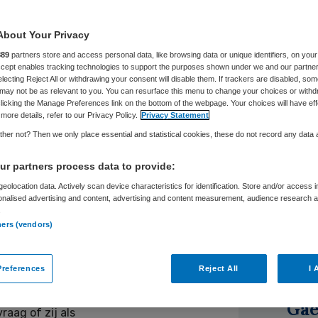
uizen moeten zorg aanbieden, maar ook gids zijn in
ieken willen meer inhaalzorg leveren | De
About Your Privacy
zaam, tot logistiek expert Jan Fransoo gehoor kreeg |
889
partners store and access personal data, like browsing data or unique identifiers, on your
isch naar de Wet BIG kijken'
Accept enables tracking technologies to support the purposes shown under we and our partne
electing Reject All or withdrawing your consent will disable them. If trackers are disabled, so
may not be as relevant to you. You can resurface this menu to change your choices or withd
licking the Manage Preferences link on the bottom of the webpage. Your choices will have eff
more details, refer to our Privacy Policy.
Privacy Statement
her not? Then we only place essential and statistical cookies, these do not record any data
r partners process data to provide:
Duo
eolocation data. Actively scan device characteristics for identification. Store and/or access 
elder:
onalised advertising and content, advertising and content measurement, audience research 
Ste
.
geen
ners (vendors)
vit
bben’
references
Reject All
I 
de eerste corona-
Col
 ActiZ boegbeeld
Gae
aag of zij als