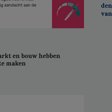
den
nig aandacht aan de
van
arkt en bouw hebben
 te maken
e