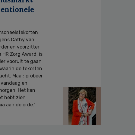
entionele
rsoneelstekorten
olgens Cathy van
der en voorzitter
e HR Zorg Award, is
der vooruit te gaan
, waarin de tekorten
acht. Maar: probeer
et vandaag en
morgen. Het kan
et hebt zien
ia aan de orde."