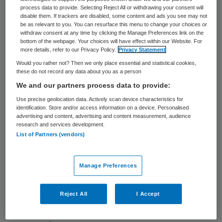
in klachtenbehandeling opgebouwd, die de
process data to provide. Selecting Reject All or withdrawing your consent will
disable them. If trackers are disabled, some content and ads you see may not
afgelopen jaren is uitgebreid met
be as relevant to you. You can resurface this menu to change your choices or
calamiteitenonderzoek, geschillenafhandeling
withdraw consent at any time by clicking the Manage Preferences link on the
en opleidingen. Onze kracht: absolute
bottom of the webpage. Your choices will have effect within our Website. For
more details, refer to our Privacy Policy.
Privacy Statement
onafhankelijkheid en betrouwbaarheid en de
Would you rather not? Then we only place essential and statistical cookies,
gedrevenheid van onze professionals om tot
these do not record any data about you as a person
evenwichtige oplossingen te komen.
We and our partners process data to provide:
Use precise geolocation data. Actively scan device characteristics for
Vertrouwen
identification. Store and/or access information on a device. Personalised
advertising and content, advertising and content measurement, audience
Het is voor u belangrijk om het vertrouwen
research and services development.
List of Partners (vendors)
van uw cliënt terug te winnen. Cruciaal
hiervoor is dat u uw klachten, calamiteiten en
geschillen zorgvuldig, onafhankelijk en
Manage Preferences
professioneel aanpakt. Quasir ondersteunt u
hierbij, waarbij u voldoet aan de wetgeving
Reject All
I Accept
(Wkkgz, WMO, WZD, Jeugdzorg).