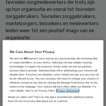
tevreden zorgmedewerkers die trots zijn
op hun organisatie en vooral tot tevreden
zorggebruikers. Tevreden zorggebruikers,
mantelzorgers, bezoekers en medewerkers
leiden weer tot een positief imago van de
organisatie.
Het spiegelgesprek is de meest effectieve,
indringende en onafhankelijke methode om
We Care About Your Privacy
zicht te krijgen op de tevredenheid van uw
We and our
889
partners store and access personal data, like browsing data
or unique identifiers, on your device. Selecting I Accept enables tracking
klanten.
technologies to support the purposes shown under we and our partners
process data to provide. Selecting Reject All or withdrawing your consent will
disable them. If trackers are disabled, some content and ads you see may not
be as relevant to you. You can resurface this menu to change your choices or
Wat levert een spiegelgesprek u
withdraw consent at any time by clicking the Manage Preferences link on the
bottom of the webpage. Your choices will have effect within our Website. For
op?
more details, refer to our Privacy Policy.
Privacy Statement
Would you rather not? Then we only place essential and statistical cookies,
Door middel van een spiegelgesprek kunnen
these do not record any data about you as a person