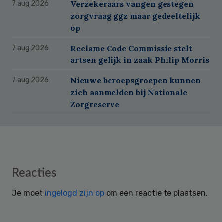
Verzekeraars vangen gestegen
7 aug 2026
zorgvraag ggz maar gedeeltelijk
op
Reclame Code Commissie stelt
7 aug 2026
artsen gelijk in zaak Philip Morris
Nieuwe beroepsgroepen kunnen
7 aug 2026
zich aanmelden bij Nationale
Zorgreserve
Reader
Reacties
Interactions
Je moet
ingelogd zijn op
om een reactie te plaatsen.