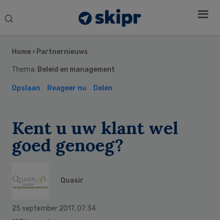
Search
this
Secondary
website
Sidebar
Home
›
Partnernieuws
Thema:
Beleid en management
Opslaan
Reageer nu
Delen
Kent u uw klant wel
goed genoeg?
Quasir
25 september 2017
,
07:34