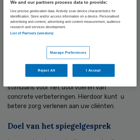
uw zorgmedewerkers en kunt u, als
We and our partners process data to provide:
bestuurder, manager of teamleider, meer
Use precise geolocation data. Actively scan device characteristics for
identification. Store and/or access information on a device. Personalised
inzicht krijgen in de manier waarop
advertising and content, advertising and content measurement, audience
research and services development.
zorggebruikers, mantelzorgers en
List of Partners (vendors)
bezoekers de zorg en dienstverlening
ervaren. Daarnaast verbetert het de
Manage Preferences
cliëntgerichtheid en inzicht van uw
medewerkers én van de organisatie. De
Reject All
I Accept
resultaten uit een spiegelgesprek zijn een
stimulans voor het doorvoeren van
concrete verbeteringen. Hierdoor kunt u
betere zorg verlenen aan uw cliënten.
Doel van het spiegelgesprek