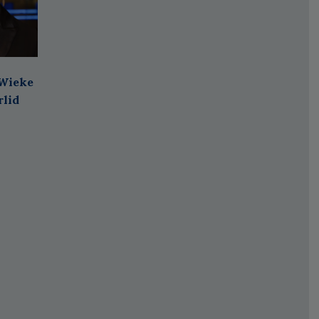
 Wieke
rlid