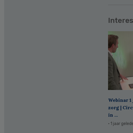
Interes
Webinar 1 
zorg | Cir
in ...
· 1 jaar geled