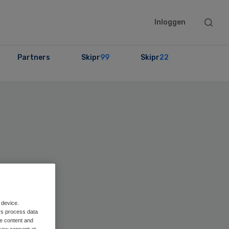
Searc
Inloggen
this
websit
Partners
Skipr
99
Skipr
22
ary
bar
 device.
rs process data
me content and