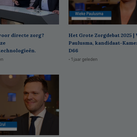
voor directe zorg?
Het Grote Zorgdebat 2025 |
ze
Paulusma, kandidaat-Kame
technologieën.
D66
en
· 1 jaar geleden