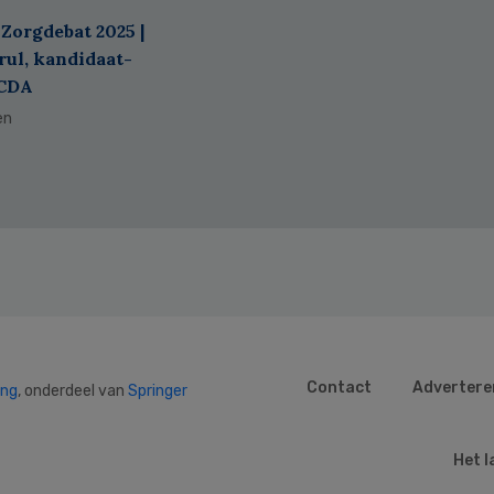
Zorgdebat 2025 |
ul, kandidaat-
 CDA
en
Contact
Advertere
ing
, onderdeel van
Springer
Het l