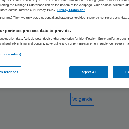
may not be as relevant to you. You can resurface this menu to change your choices or withd
licking the Manage Preferences link on the bottom of the webpage. Your choices will have eff
traal in calamiteitenonderzoek
PARTNER
more details, refer to our Privacy Policy.
Privacy Statement
her not? Then we only place essential and statistical cookies, these do not record any data
ken in ontwikkeling
PARTNER
r partners process data to provide:
opvang maakt menselijkheid
eolocation data. Actively scan device characteristics for identification. Store and/or access 
onalised advertising and content, advertising and content measurement, audience research 
NER
.
ners (vendors)
en klacht
PARTNER
tem geven
references
Reject All
I 
PARTNER
Volgende