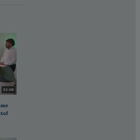
32:08
zame
stof