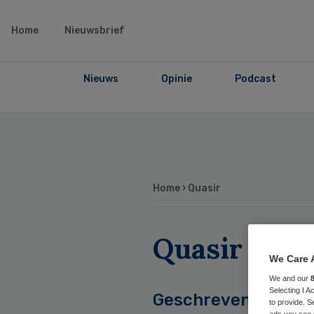
Home
Nieuwsbrief
Nieuws
Opinie
Podcast
Home
› Quasir
Quasir
We Care 
We and our
Selecting I 
Geschreven
to provide. S