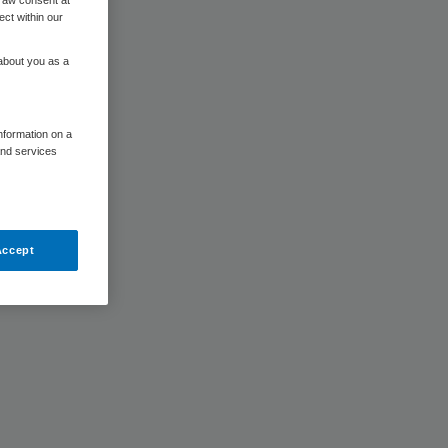
raw consent at
ect within our
 about you as a
information on a
and services
Accept