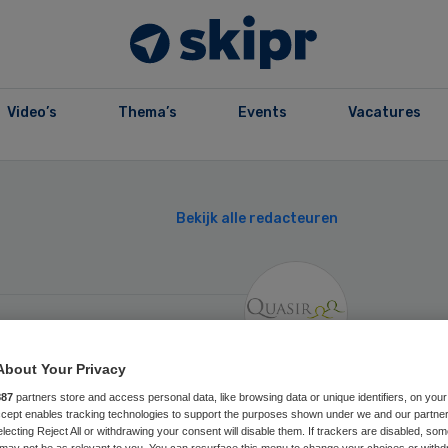
Video’s
Thema’s
Events
Vacatures
Prim
Bekijk alle redacteuren
Side
About Your Privacy
887
partners store and access personal data, like browsing data or unique identifiers, on your
Accept enables tracking technologies to support the purposes shown under we and our partne
electing Reject All or withdrawing your consent will disable them. If trackers are disabled, so