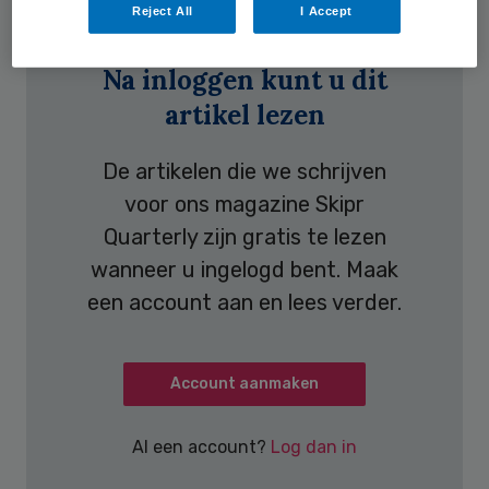
Reject All
I Accept
Na inloggen kunt u dit
artikel lezen
De artikelen die we schrijven
voor ons magazine Skipr
Quarterly zijn gratis te lezen
wanneer u ingelogd bent. Maak
een account aan en lees verder.
Account aanmaken
Al een account?
Log dan in