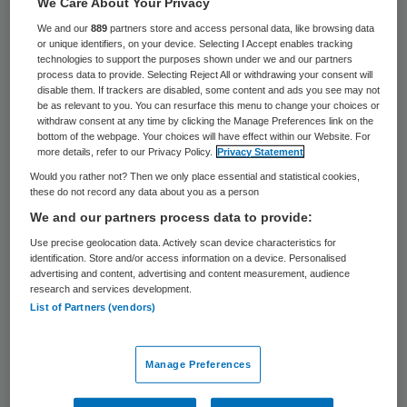
We Care About Your Privacy
We and our
889
partners store and access personal data, like browsing data
Bart Kiers
or unique identifiers, on your device. Selecting I Accept enables tracking
technologies to support the purposes shown under we and our partners
26 juni 2022
,
00:00
process data to provide. Selecting Reject All or withdrawing your consent will
disable them. If trackers are disabled, some content and ads you see may not
150 keer gelezen
be as relevant to you. You can resurface this menu to change your choices or
withdraw consent at any time by clicking the Manage Preferences link on the
bottom of the webpage. Your choices will have effect within our Website. For
Fotografie: Friso Keuris
more details, refer to our Privacy Policy.
Privacy Statement
Would you rather not? Then we only place essential and statistical cookies,
Sinds begin dit jaar is Stefan Sleijfer de
these do not record any data about you as a person
nieuwe bestuursvoorzitter van het
We and our partners process data to provide:
Erasmus MC. Hij heeft naar eigen zeggen
Use precise geolocation data. Actively scan device characteristics for
identification. Store and/or access information on a device. Personalised
geen enkele last van de lange slagschaduw
advertising and content, advertising and content measurement, audience
research and services development.
van zijn voorganger, bestuurlijk
List of Partners (vendors)
Manage Preferences
quarterly