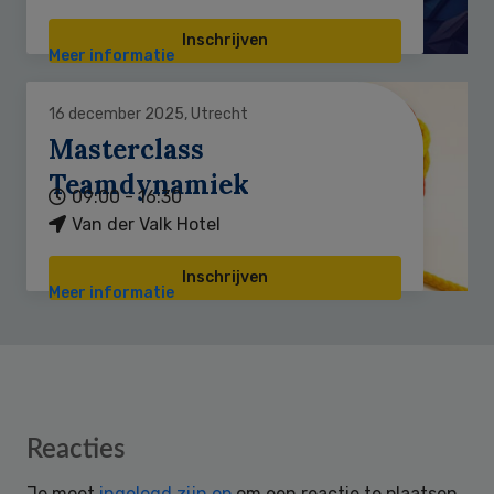
Inschrijven
Meer informatie
16 december 2025, Utrecht
Masterclass
Teamdynamiek
09:00 - 16:30
Van der Valk Hotel
Inschrijven
Meer informatie
Reader
Reacties
Interactions
Je moet
ingelogd zijn op
om een reactie te plaatsen.