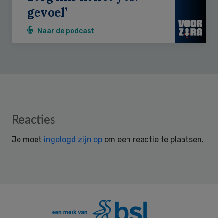
gevoel’
Naar de podcast
Reader
Reacties
Interactions
Je moet
ingelogd zijn op
om een reactie te plaatsen.