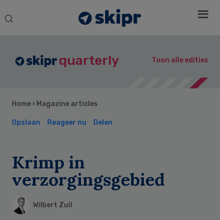
Search
this
website
quarterly
Toon alle edities
Home
›
Magazine articles
Opslaan
Reageer nu
Delen
Krimp in
verzorgingsgebied
Wilbert Zuil