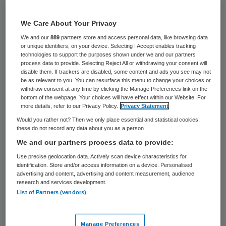
vinden. Toch heeft de keten altijd het imago
van de buurtsuper blijvend omarmd.
We Care About Your Privacy
We and our
889
partners store and access personal data, like browsing data
Zo bevindt de keten zich ook vaak specifiek
or unique identifiers, on your device. Selecting I Accept enables tracking
technologies to support the purposes shown under we and our partners
in de regio’s waar door een krimpende
process data to provide. Selecting Reject All or withdrawing your consent will
disable them. If trackers are disabled, some content and ads you see may not
bevolking het niet altijd even makkelijk is om
be as relevant to you. You can resurface this menu to change your choices or
een winkel gaande te houden. Gebieden
withdraw consent at any time by clicking the Manage Preferences link on the
bottom of the webpage. Your choices will have effect within our Website. For
zoals Zeeuws-Vlaanderen, Zuid-Limburg en
more details, refer to our Privacy Policy.
Privacy Statement
regio’s in Noord-Nederland. Maar tegelijk
Would you rather not? Then we only place essential and statistical cookies,
these do not record any data about you as a person
zorgt het sluiten van een buurtsuper ook
We and our partners process data to provide:
juist voor een verslechtering van de leef-
Use precise geolocation data. Actively scan device characteristics for
baarheid. Spar heeft daarom van de
identification. Store and/or access information on a device. Personalised
advertising and content, advertising and content measurement, audience
strategie in krimpgebieden altijd een
research and services development.
List of Partners (vendors)
speerpunt gemaakt.
Zo sloot toenmalig minister Stef Blok
Manage Preferences