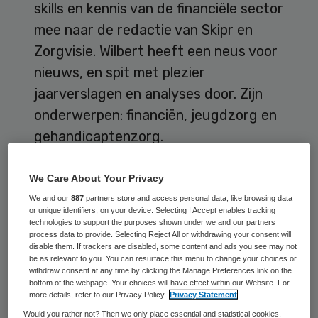
skills en kennis van de financiële sector
mee naar de redactie van Skipr en
Zorgvisie. Wilbert heeft een neus voor
nieuws, en spit met plezier
jaarverslagen en analyses door. Zijn
onderwerpen: financiën, jeugdzorg en
gehandicaptenzorg.
We Care About Your Privacy
We and our
887
partners store and access personal data, like browsing data
Geschreven
or unique identifiers, on your device. Selecting I Accept enables tracking
technologies to support the purposes shown under we and our partners
process data to provide. Selecting Reject All or withdrawing your consent will
31 jul 2026
‘Regeldruk kost zorg jaarlijks
disable them. If trackers are disabled, some content and ads you see may not
be as relevant to you. You can resurface this menu to change your choices or
2 miljard euro’
withdraw consent at any time by clicking the Manage Preferences link on the
bottom of the webpage. Your choices will have effect within our Website. For
24 jul 2026
Nieuwe bekostiging moet
more details, refer to our Privacy Policy.
Privacy Statement
toegang tot
Would you rather not? Then we only place essential and statistical cookies,