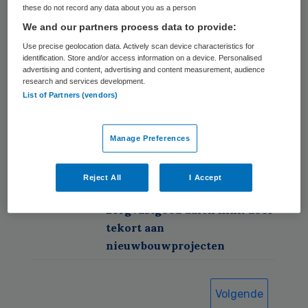
these do not record any data about you as a person
elektroconvulsietherapie
We and our partners process data to provide:
verbeteren
Use precise geolocation data. Actively scan device characteristics for
identification. Store and/or access information on a device. Personalised
24 jul 2026
Nederland is koploper
advertising and content, advertising and content measurement, audience
langdurige zorg, maar telt op
research and services development.
één na minste
List of Partners (vendors)
ziekenhuisbedden van de EU
Manage Preferences
22 jul 2026
Zorgpersoneel werkt ondanks
alle plannen niet meer uren
Reject All
I Accept
17 jul 2026
Investeringen in
zorgvastgoed dalen flink door
tekort aan
nieuwbouwprojecten
Volgende