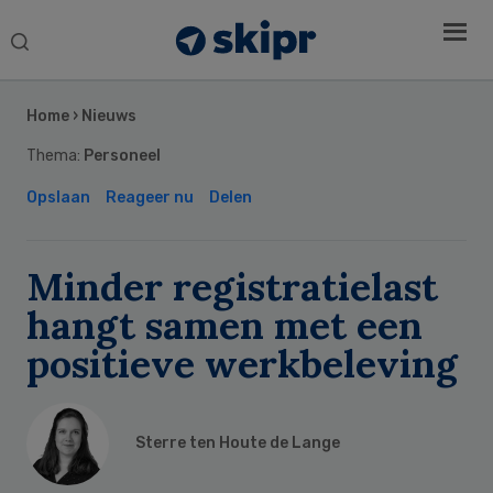
Search
this
Secondary
website
Sidebar
Home
›
Nieuws
Thema:
Personeel
Opslaan
Reageer nu
Delen
Minder registratielast
hangt samen met een
positieve werkbeleving
Sterre ten Houte de Lange