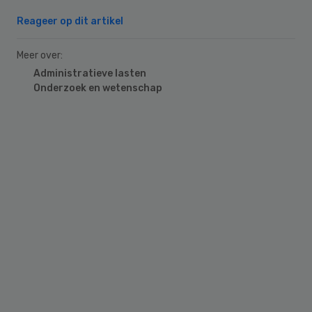
Reageer op dit artikel
Meer over:
Administratieve lasten
Onderzoek en wetenschap
Primary
Sidebar