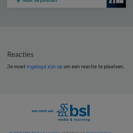
Naar de podcast
Reader
Reacties
Interactions
Je moet
ingelogd zijn op
om een reactie te plaatsen.