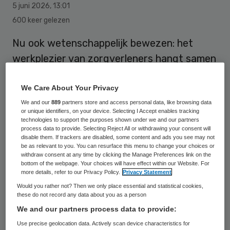
5 juni 2026
,
13:01
600 keer gelezen
Nu ook wetenschappelijk bewezen: het
werkplezier van zorgverleners hangt samen
met de ervaring van registratielast. Dat
blijkt uit onderzoek van het Nivel.
We Care About Your Privacy
We and our
889
partners store and access personal data, like browsing data
or unique identifiers, on your device. Selecting I Accept enables tracking
technologies to support the purposes shown under we and our partners
Nivel
toonde de relatie aan tussen
process data to provide. Selecting Reject All or withdrawing your consent will
disable them. If trackers are disabled, some content and ads you see may not
werkplezier en ervaren registratielast. Maar
be as relevant to you. You can resurface this menu to change your choices or
welke oorzaak is en welke gevolg, dat is niet
withdraw consent at any time by clicking the Manage Preferences link on the
bottom of the webpage. Your choices will have effect within our Website. For
duidelijk.
more details, refer to our Privacy Policy.
Privacy Statement
Would you rather not? Then we only place essential and statistical cookies,
De onderzoekers schrijven: “Meer dan de
these do not record any data about you as a person
We and our partners process data to provide:
helft (58,2%) van de zorgprofessionals die
Use precise geolocation data. Actively scan device characteristics for
met plezier naar hun werk gaan, ervaart