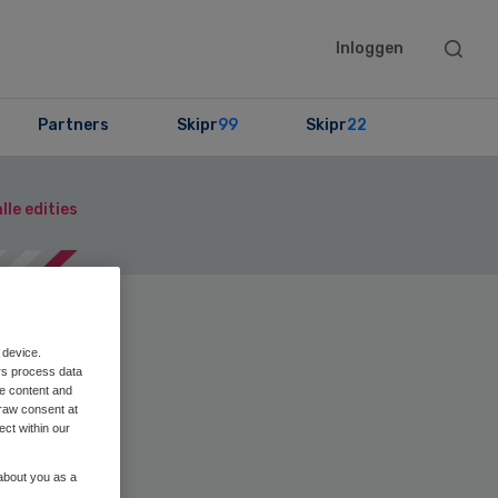
Searc
Inloggen
this
websit
Partners
Skipr
99
Skipr
22
lle edities
en
Print
 device.
rs process data
me content and
raw consent at
ect within our
 about you as a