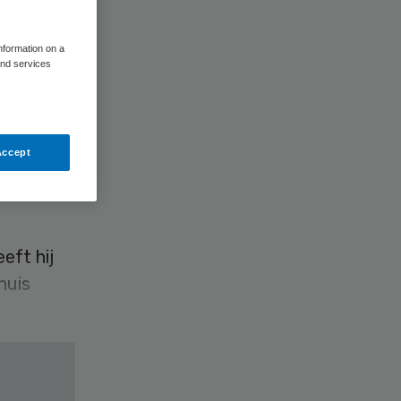
information on a
and services
Accept
eft hij
huis