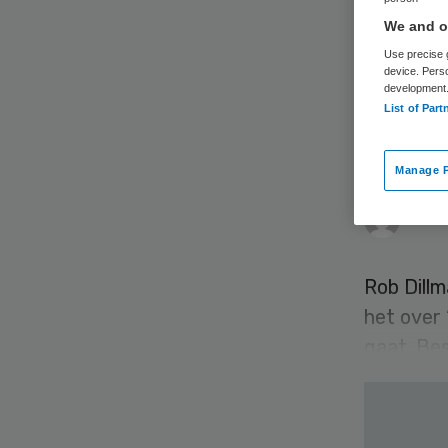
ver
We and ou
Use precise g
ad
device. Pers
development
List of Part
Di
Manage P
Edith
Rob Dillm
het over 
gaat. Best