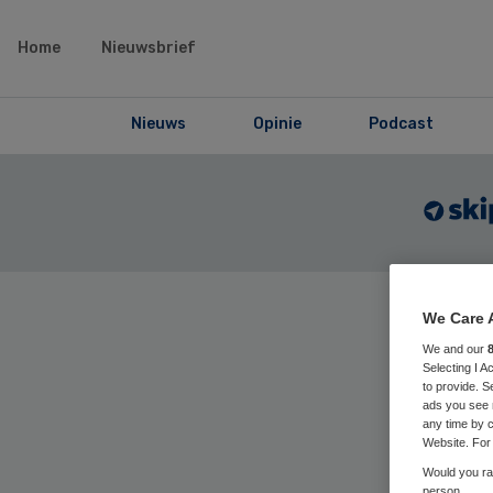
Home
Nieuwsbrief
Nieuws
Opinie
Podcast
We Care 
Home
›
Maga
We and our
articles
Selecting I 
to provide. S
ads you see 
any time by c
Lo
Website. For 
Would you rat
person