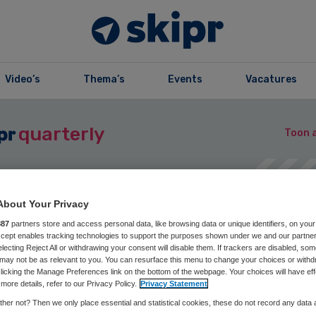
Video’s
Thema’s
Events
Vacatures
quarterly
Toon a
About Your Privacy
zine
Opslaan
Reageer nu
Del
887
partners store and access personal data, like browsing data or unique identifiers, on your
Accept enables tracking technologies to support the purposes shown under we and our partne
electing Reject All or withdrawing your consent will disable them. If trackers are disabled, so
may not be as relevant to you. You can resurface this menu to change your choices or withd
licking the Manage Preferences link on the bottom of the webpage. Your choices will have eff
gboek | Continu
more details, refer to our Privacy Policy.
Privacy Statement
her not? Then we only place essential and statistical cookies, these do not record any data