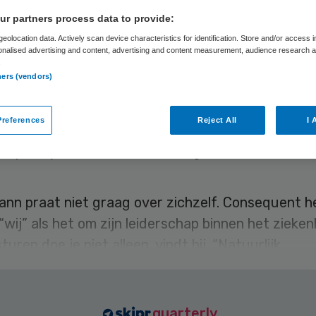
beteren is het
r partners process data to provide:
eolocation data. Actively scan device characteristics for identification. Store and/or access 
agium van Rob
onalised advertising and content, advertising and content measurement, audience research 
.
ners (vendors)
llmann
references
Reject All
I 
 Tulp
19 januari 2023
,
14:00
47 keer gelezen
ann praat niet graag over zichzelf. Consequent he
“wij” als het om zijn leiderschap binnen het zieken
uren doe je niet alleen, vindt hij. “Natuurlijk,
quarterly