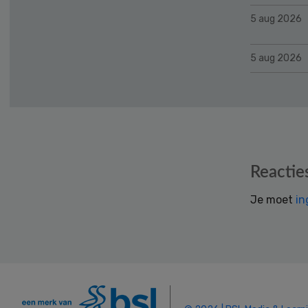
5 aug 2026
5 aug 2026
Reader
Reactie
Interactions
Je moet
in