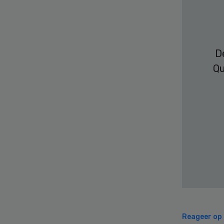
D
Qu
Reageer op d