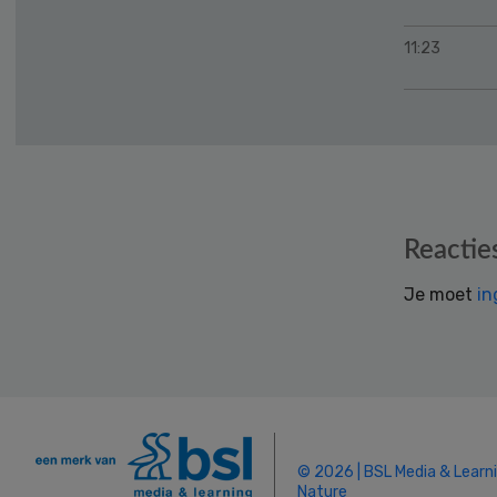
11:23
Reader
Reactie
Interactions
Je moet
in
© 2026 | BSL Media & Learn
Nature