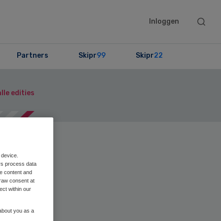
Searc
Inloggen
this
websit
Partners
Skipr
99
Skipr
22
lle edities
en
Print
 device.
rs process data
me content and
raw consent at
ect within our
 about you as a