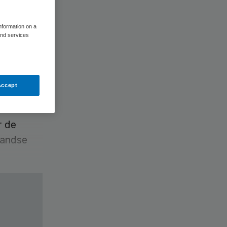
n
information on a
and services
Accept
r de
landse