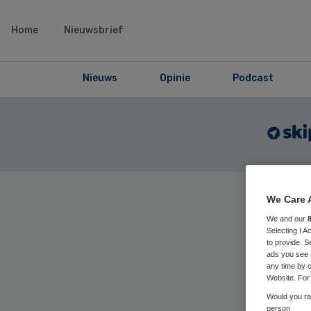
Home
Nieuwsbrief
Nieuws
Opinie
Podcast
We Care 
Home
›
Maga
We and our
articles
Selecting I 
to provide. S
ads you see 
any time by c
De 
Website. For 
Would you rat
person