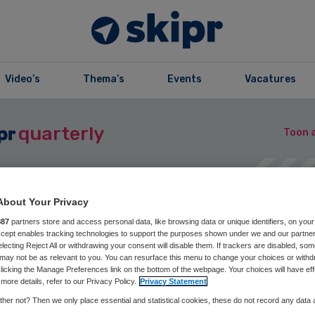
Video’s
Thema’s
Events
Vacatures
quarterly
Toon a
About Your Privacy
zine
Opslaan
Reageer nu
Del
887
partners store and access personal data, like browsing data or unique identifiers, on your
Accept enables tracking technologies to support the purposes shown under we and our partne
electing Reject All or withdrawing your consent will disable them. If trackers are disabled, so
may not be as relevant to you. You can resurface this menu to change your choices or withd
licking the Manage Preferences link on the bottom of the webpage. Your choices will have eff
diepte | Nog een
more details, refer to our Privacy Policy.
Privacy Statement
her not? Then we only place essential and statistical cookies, these do not record any data