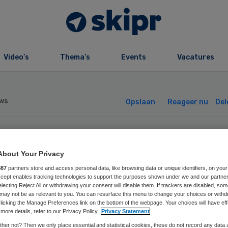
Video’s
Thema’s
Events
Vacatures
ws
Opslaan
Reageer nu
Del
5 Mensen met
About Your Privacy
887
partners store and access personal data, like browsing data or unique identifiers, on your
andwonden rond
Accept enables tracking technologies to support the purposes shown under we and our partne
electing Reject All or withdrawing your consent will disable them. If trackers are disabled, so
may not be as relevant to you. You can resurface this menu to change your choices or withd
estdagen
licking the Manage Preferences link on the bottom of the webpage. Your choices will have eff
more details, refer to our Privacy Policy.
Privacy Statement
her not? Then we only place essential and statistical cookies, these do not record any data