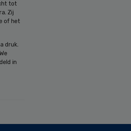
cht tot
a. Zij
e of het
a druk.
 We
eld in