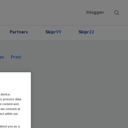
Searc
Inloggen
this
websit
Partners
Skipr
99
Skipr
22
Primary
Sidebar
en
Print
 device.
rs process data
me content and
raw consent at
ect within our
 about you as a