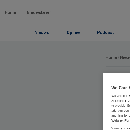
Home
Nieuwsbrief
Nieuws
Opinie
Podcast
Home
›
Nieu
13
We Care 
We and our
br
Selecting I 
to provide. S
ads you see 
fe
any time by c
Website. For 
Would you rat