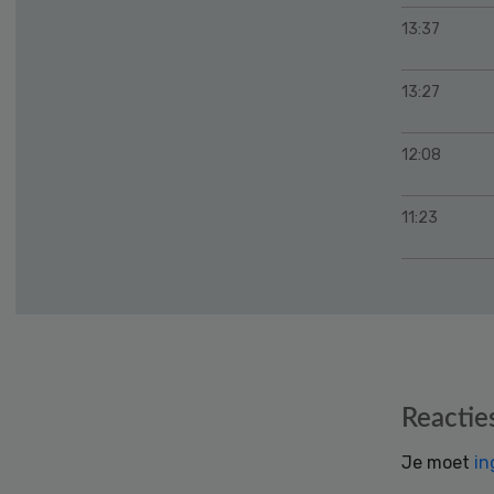
13:37
13:27
12:08
11:23
Reader
Reactie
Interactions
Je moet
in