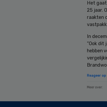
Het gaat 
25 jaar. 
raakten 
vastpakke
In decem
“Ook dit 
hebben v
vergelijk
Brandwon
Reageer op d
Meer over:
Secondary