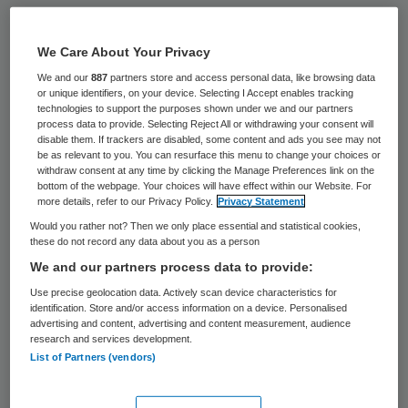
Minstens 3350 medewerkers van TSN
Thuiszorg behouden hun baan en hun
We Care About Your Privacy
salaris. Ze kunnen aan de slag bij Buurtzorg
We and our
887
partners store and access personal data, like browsing data
or unique identifiers, on your device. Selecting I Accept enables tracking
Nederland of bij andere aanbieders die het
technologies to support the purposes shown under we and our partners
process data to provide. Selecting Reject All or withdrawing your consent will
werk willen overnemen. De Vereniging van
disable them. If trackers are disabled, some content and ads you see may not
be as relevant to you. You can resurface this menu to change your choices or
Nederlandse Gemeenten (VNG) heeft dat
withdraw consent at any time by clicking the Manage Preferences link on the
op 25 februari laten weten. Het gaat om
bottom of the webpage. Your choices will have effect within our Website. For
more details, refer to our Privacy Policy.
Privacy Statement
een voorlopig aantal, gebaseerd op “de
Would you rather not? Then we only place essential and statistical cookies,
huidige informatie van gemeenten”. De
these do not record any data about you as a person
curatoren verwachten nog reacties van
We and our partners process data to provide:
andere gemeenten. Het aantal kan dus nog
Use precise geolocation data. Actively scan device characteristics for
identification. Store and/or access information on a device. Personalised
oplopen.
advertising and content, advertising and content measurement, audience
research and services development.
List of Partners (vendors)
TSN was de grootste thuiszorgorganisatie
van Nederland met 12.000 medewerkers en