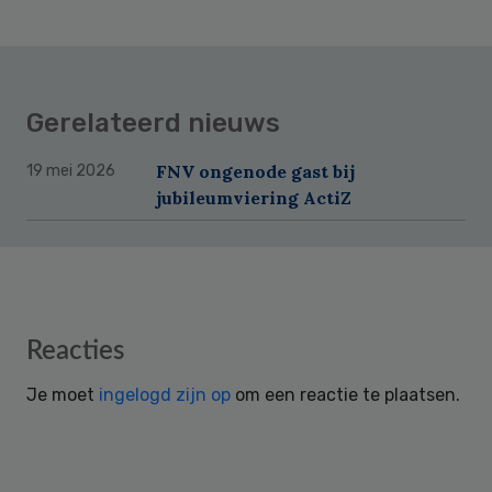
Gerelateerd nieuws
FNV ongenode gast bij
19 mei 2026
jubileumviering ActiZ
Reader
Reacties
Interactions
Je moet
ingelogd zijn op
om een reactie te plaatsen.