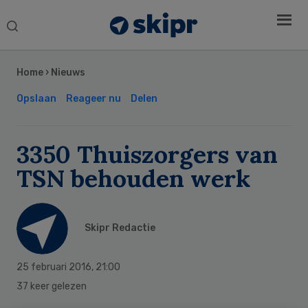
Search
this
Secondary
website
Sidebar
Home
›
Nieuws
Opslaan
Reageer nu
Delen
3350 Thuiszorgers van
TSN behouden werk
Skipr Redactie
25 februari 2016
,
21:00
37 keer gelezen