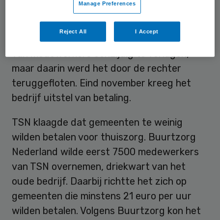
Manage Preferences
ruim 40.000 cliënten. Het bedrijf kwam
echter in financiële nood. Het ontsloeg veel
Reject All
I Accept
werknemers. Ook probeerde het de lonen
van medewerkers eenzijdig te verlagen,
maar daarin werd het door de rechter
teruggefloten. Eind november kreeg het
bedrijf uitstel van betaling.
TSN klaagde dat gemeenten te weinig
wilden betalen voor thuiszorg. Buurtzorg
Nederland wilde eerst 7500 medewerkers
van TSN overnemen, driekwart van het
oude bedrijf. Daarbij richtte het zich op
gemeenten die minstens 21 euro per uur
wilden betalen. Volgens Buurtzorg kon het