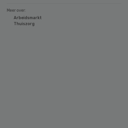
Meer over:
Arbeidsmarkt
Thuiszorg
Primary
Sidebar