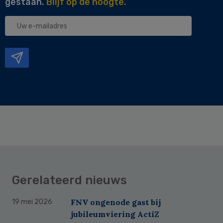
gestaan.
Blijf op de hoogte.
Uw
e-
mailadres
Gerelateerd nieuws
FNV ongenode gast bij
19 mei 2026
jubileumviering ActiZ