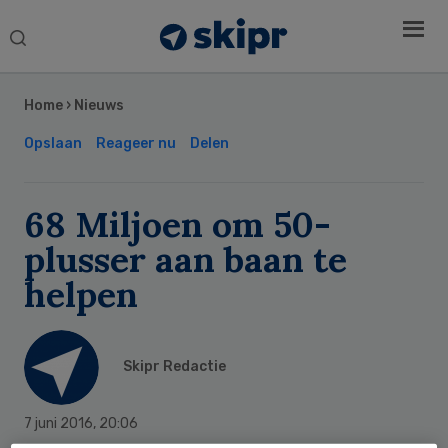
Search
this
Secondary
website
Sidebar
Home
›
Nieuws
Opslaan
Reageer nu
Delen
68 Miljoen om 50-
plusser aan baan te
helpen
Skipr Redactie
7 juni 2016
,
20:06