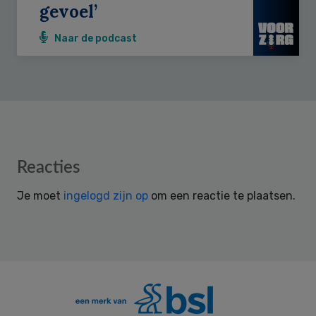
gevoel’
Naar de podcast
Reader
Reacties
Interactions
Je moet
ingelogd zijn op
om een reactie te plaatsen.