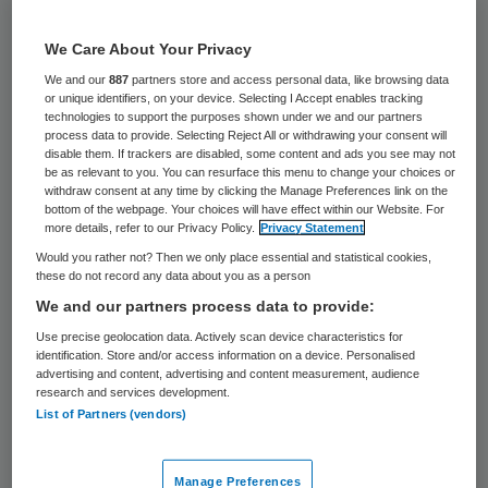
34 keer gelezen
We Care About Your Privacy
Het kabinet zet in 2017 en 2018 extra in op
We and our
887
partners store and access personal data, like browsing data
de aanpak van werkloosheid onder
or unique identifiers, on your device. Selecting I Accept enables tracking
technologies to support the purposes shown under we and our partners
vijftigplussers. Minister Lodewijk Asscher
process data to provide. Selecting Reject All or withdrawing your consent will
disable them. If trackers are disabled, some content and ads you see may not
(Sociale Zaken en Werkgelegenheid) heeft
be as relevant to you. You can resurface this menu to change your choices or
withdraw consent at any time by clicking the Manage Preferences link on the
hiervoor afspraken gemaakt met
bottom of the webpage. Your choices will have effect within our Website. For
vakbonden en werkgeversorganisaties,
more details, refer to our Privacy Policy.
Privacy Statement
Would you rather not? Then we only place essential and statistical cookies,
meldt hij dinsdag aan de Kamer.
these do not record any data about you as a person
We and our partners process data to provide:
Asscher trekt 68 miljoen euro uit voor een
Use precise geolocation data. Actively scan device characteristics for
actieplan. Vijftigplussers krijgen meer
identification. Store and/or access information on a device. Personalised
advertising and content, advertising and content measurement, audience
begeleiding bij het vinden van nieuw werk.
research and services development.
List of Partners (vendors)
Verder wordt het aantrekkelijker voor
bedrijven gemaakt om een vijftigplusser in
Manage Preferences