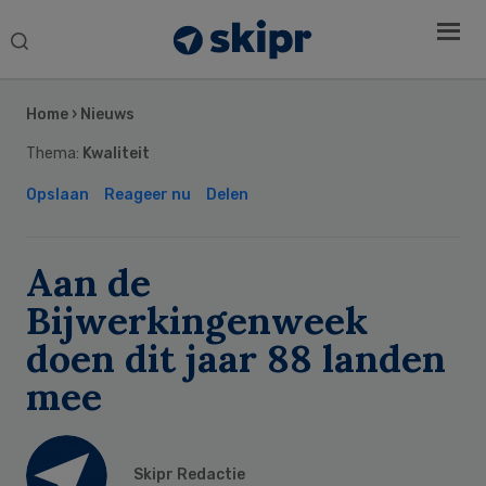
Search
this
Secondary
website
Sidebar
Home
›
Nieuws
Thema:
Kwaliteit
Opslaan
Reageer nu
Delen
Aan de
Bijwerkingenweek
doen dit jaar 88 landen
mee
Skipr Redactie