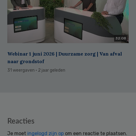
32:08
Webinar 1 juni 2026 | Duurzame zorg | Van afval
naar grondstof
31 weergaven
· 2 jaar geleden
Reader
Reacties
Interactions
Je moet
ingelogd zijn op
om een reactie te plaatsen.