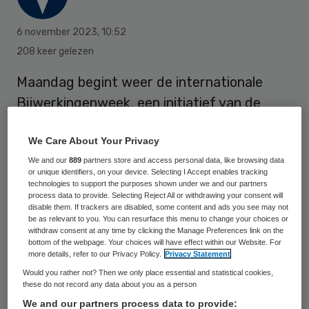
6 november 2023
,
10:52
208 keer gelezen
Maandag begint weer de internationale
Bijwerkingenweek, een initiatief van de
Wereldgezondheidsorganisatie (WHO). Dit
We Care About Your Privacy
keer nemen 88 landen deel. In ons land
We and our
889
partners store and access personal data, like browsing data
werken het Bijwerkingencentrum Lareb en
or unique identifiers, on your device. Selecting I Accept enables tracking
Medicijnautoriteit CBG altijd mee.
technologies to support the purposes shown under we and our partners
process data to provide. Selecting Reject All or withdrawing your consent will
disable them. If trackers are disabled, some content and ads you see may not
be as relevant to you. You can resurface this menu to change your choices or
Vorig jaar werden er bij het Lareb, hét loket
withdraw consent at any time by clicking the Manage Preferences link on the
bottom of the webpage. Your choices will have effect within our Website. For
daarvoor, 80.000 (vermoedelijke)
more details, refer to our Privacy Policy.
Privacy Statement
bijwerkingen van medicijnen gemeld, 85
Would you rather not? Then we only place essential and statistical cookies,
these do not record any data about you as a person
procent door patiënten zelf, de rest door
We and our partners process data to provide: