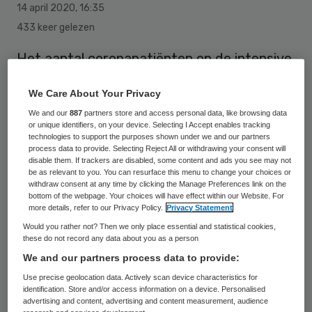
14 april 2020
,
16:35
433 keer gelezen
Het aantal coronapatiënten op de intensive
care is met 35 gedaald naar 1303. Op
We Care About Your Privacy
maandag waren het er 1338. Dat maakte
We and our
887
partners store and access personal data, like browsing data
het Landelijk Coördinatiecentrum Patiënten
or unique identifiers, on your device. Selecting I Accept enables tracking
technologies to support the purposes shown under we and our partners
Spreiding (LCPS) dinsdag bekend.
process data to provide. Selecting Reject All or withdrawing your consent will
disable them. If trackers are disabled, some content and ads you see may not
be as relevant to you. You can resurface this menu to change your choices or
withdraw consent at any time by clicking the Manage Preferences link on the
Van de Nederlandse coronapatiënten op de
bottom of the webpage. Your choices will have effect within our Website. For
ic liggen er 1248 in Nederland. Dat zijn er 35
more details, refer to our Privacy Policy.
Privacy Statement
Would you rather not? Then we only place essential and statistical cookies,
minder dan maandag (1283). 55 patiënten
these do not record any data about you as a person
liggen in Duitsland, evenveel als maandag.
We and our partners process data to provide:
De afgelopen 24 uur hoefden slechts
Use precise geolocation data. Actively scan device characteristics for
identification. Store and/or access information on a device. Personalised
negen mensen te worden verplaatst tussen
advertising and content, advertising and content measurement, audience