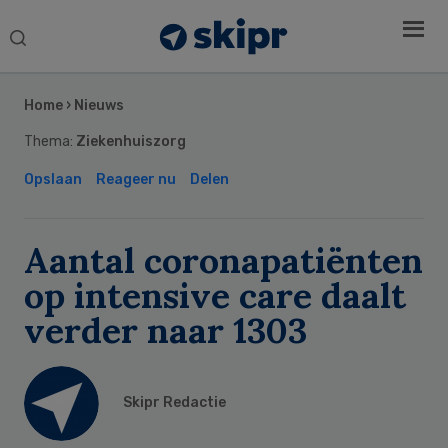
Search
this
Secondary
website
Sidebar
Home
›
Nieuws
Thema:
Ziekenhuiszorg
Opslaan
Reageer nu
Delen
Aantal coronapatiënten
op intensive care daalt
verder naar 1303
Skipr Redactie