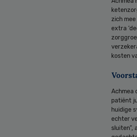
Achmea i
ketenzor
zich mee 
extra ‘de
zorggroe
verzekera
kosten v
Voorst
Achmea o
patiënt j
huidige 
echter v
sluiten”,
gedachte 