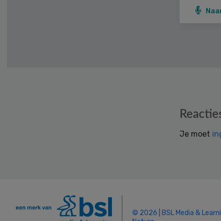
Naa
Reader
Reactie
Interactions
Je moet
in
© 2026 | BSL Media & Learn