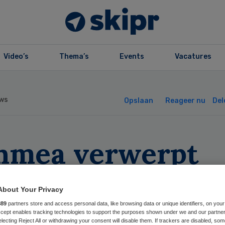
Video’s
Thema’s
Events
Vacatures
ws
Opslaan
Reageer nu
Del
hmea verwerpt
itiek LVG
About Your Privacy
889
partners store and access personal data, like browsing data or unique identifiers, on your
Accept enables tracking technologies to support the purposes shown under we and our partne
electing Reject All or withdrawing your consent will disable them. If trackers are disabled, so