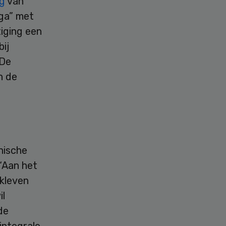
ng
van
ga” met
iging een
bij
 De
n de
nische
 “Aan het
 kleven
il
de
integrale