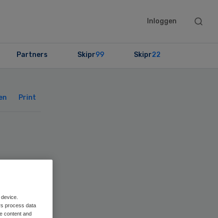
Searc
Inloggen
this
websit
Partners
Skipr
99
Skipr
22
Primary
Sidebar
en
Print
 device.
rs process data
me content and