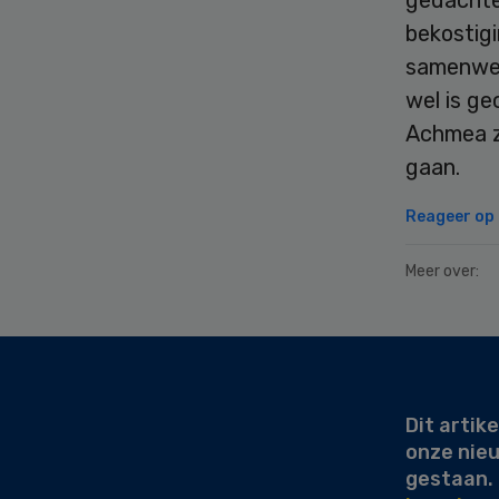
bekostigi
samenwer
wel is ge
Achmea z
gaan.
Reageer op d
Meer over:
Secondary
Sidebar
Dit artike
onze nie
gestaan.