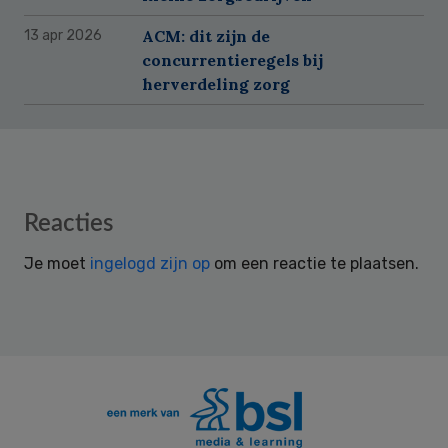
ACM: dit zijn de
13 apr 2026
concurrentieregels bij
herverdeling zorg
Reader
Reacties
Interactions
Je moet
ingelogd zijn op
om een reactie te plaatsen.