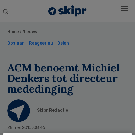
Search
this
Secondary
website
Sidebar
Home
›
Nieuws
Opslaan
Reageer nu
Delen
ACM benoemt Michiel
Denkers tot directeur
mededinging
Skipr Redactie
28 mei 2015
,
08:46