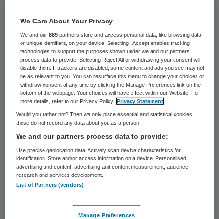
53 keer gelezen
We Care About Your Privacy
Het bestuur van de Autoriteit Consument &
We and our
889
partners store and access personal data, like browsing data
Markt (ACM) heeft Michiel Denkers
or unique identifiers, on your device. Selecting I Accept enables tracking
technologies to support the purposes shown under we and our partners
benoemt tot directeur mededinging. Dat
process data to provide. Selecting Reject All or withdrawing your consent will
disable them. If trackers are disabled, some content and ads you see may not
heeft de organisatie donderdag bekend
be as relevant to you. You can resurface this menu to change your choices or
withdraw consent at any time by clicking the Manage Preferences link on the
gemaakt.
bottom of the webpage. Your choices will have effect within our Website. For
more details, refer to our Privacy Policy.
Privacy Statement
“Ik ben blij met de komst van Michiel
Would you rather not? Then we only place essential and statistical cookies,
these do not record any data about you as a person
Denkers met zijn kennis en ervaring in het
We and our partners process data to provide:
financiële toezicht”, zegt Chris Fonteijn,
Use precise geolocation data. Actively scan device characteristics for
bestuursvoorzitter ACM. “Toezichthouders
identification. Store and/or access information on a device. Personalised
advertising and content, advertising and content measurement, audience
kunnen veel van elkaar leren.”
research and services development.
List of Partners (vendors)
De functie was vacant sinds het vertrek
van Gerard Bakker eind 2014. In de
Manage Preferences