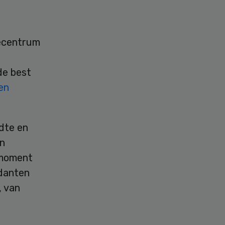
secentrum
de best
en
dte en
en
 moment
idanten
, van