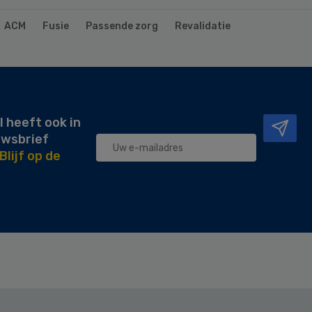
ACM
Fusie
Passende zorg
Revalidatie
l heeft ook in
uwsbrief
Blijf op de