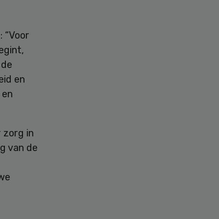
: “Voor
egint,
 de
eid en
 en
 zorg in
ng van de
uwe