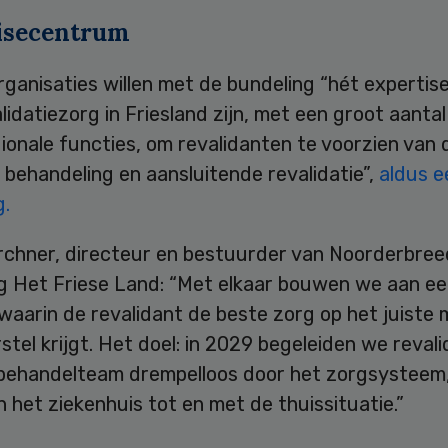
isecentrum
rganisaties willen met de bundeling “hét experti
lidatiezorg in Friesland zijn, met een groot aantal
onale functies, om revalidanten te voorzien van 
 behandeling en aansluitende revalidatie”,
aldus e
g.
irchner, directeur en bestuurder van Noorderbree
g Het Friese Land: “Met elkaar bouwen we aan e
waarin de revalidant de beste zorg op het juiste
erstel krijgt. Het doel: in 2029 begeleiden we reval
behandelteam drempelloos door het zorgsysteem
 het ziekenhuis tot en met de thuissituatie.”