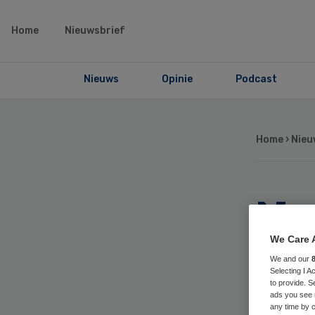
Home
Nieuwsbrief
Nieuws
Opinie
Podcast
Home
›
Nieu
No
Rev
We Care 
We and our
Selecting I 
ov
to provide. S
ads you see 
any time by c