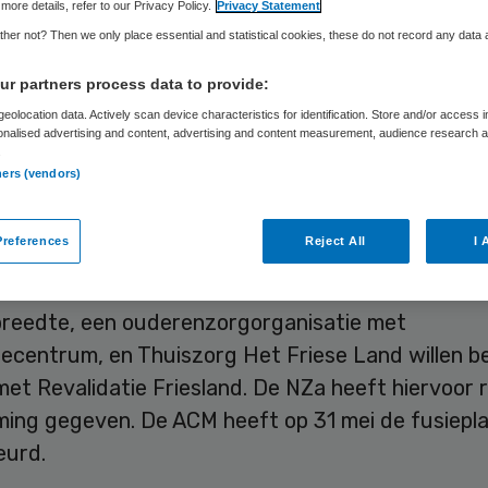
more details, refer to our Privacy Policy.
Privacy Statement
her not? Then we only place essential and statistical cookies, these do not record any data
Laura van Elst
11 juni 2024
,
11:12
1045 keer gelezen
r partners process data to provide:
eolocation data. Actively scan device characteristics for identification. Store and/or access 
onalised advertising and content, advertising and content measurement, audience research 
iteit Consument en Markt (ACM) geeft groen licht
.
ners (vendors)
 Noorderbreedte en Revalidatie Friesland. “Er blij
 voldoende concurrentie over”,
meldt
de waakho
references
Reject All
I 
reedte, een ouderenzorgorganisatie met
iecentrum, en Thuiszorg Het Friese Land willen be
et Revalidatie Friesland. De NZa heeft hiervoor 
ing gegeven. De ACM heeft op 31 mei de fusiepl
urd.