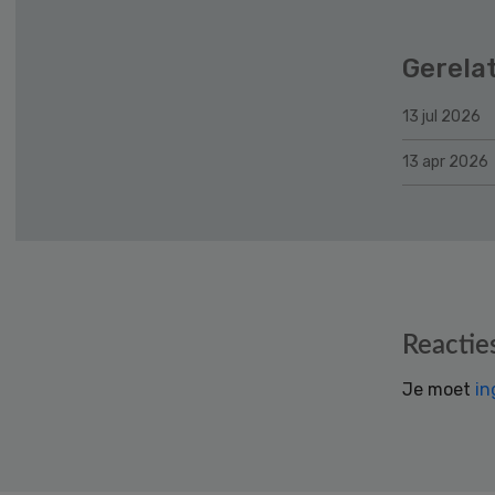
Gerela
13 jul 2026
13 apr 2026
Reader
Reactie
Interactions
Je moet
in