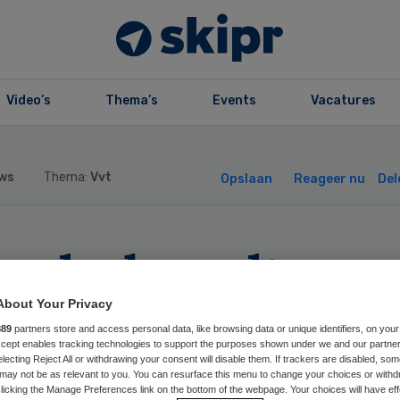
Video’s
Thema’s
Events
Vacatures
ws
Thema:
Vvt
Opslaan
Reageer nu
Del
orderbreedte ma
alidatie Friesla
About Your Privacy
889
partners store and access personal data, like browsing data or unique identifiers, on your
Accept enables tracking technologies to support the purposes shown under we and our partne
ernemen
electing Reject All or withdrawing your consent will disable them. If trackers are disabled, so
may not be as relevant to you. You can resurface this menu to change your choices or withd
licking the Manage Preferences link on the bottom of the webpage. Your choices will have eff