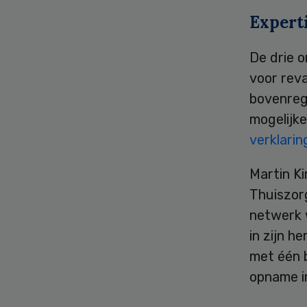
Expert
De drie o
voor reva
bovenregi
mogelijke
verklarin
Martin K
Thuiszor
netwerk 
in zijn h
met één 
opname in