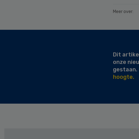
Meer over:
Secondary
Sidebar
Dit artike
onze nie
gestaan.
hoogte.