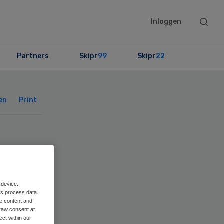
Searc
Inloggen
this
websit
Partners
Skipr
99
Skipr
22
Primary
Sidebar
en
Print
g
nd
 device.
rs process data
me content and
raw consent at
ect within our