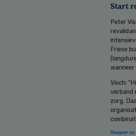
Start r
Peter Vis
revalidan
intensiev
Friese b
(langduri
wanneer 
Visch: “
verband m
zorg. Daa
organisat
combinat
Reageer op d