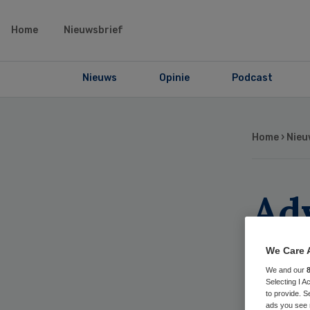
Home
Nieuwsbrief
Nieuws
Opinie
Podcast
Home
›
Nieu
Ad
ver
We Care 
nie
We and our
Selecting I 
to provide. S
ads you see 