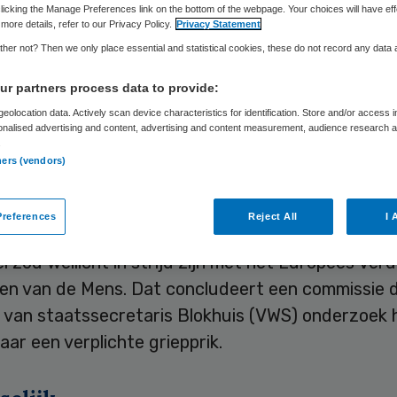
licking the Manage Preferences link on the bottom of the webpage. Your choices will have eff
more details, refer to our Privacy Policy.
Privacy Statement
her not? Then we only place essential and statistical cookies, these do not record any data
Skipr Redactie
19 december 2019
,
20:08
1191 keer gelezen
r partners process data to provide:
eolocation data. Actively scan device characteristics for identification. Store and/or access 
ichte griepprik voor mensen in de zorg stuit op ve
onalised advertising and content, advertising and content measurement, audience research 
. De meeste medewerkers en het grootste deel 
.
ners (vendors)
s zijn tegen een verplichting.
references
Reject All
I 
omt dat er geen wet is die zo’n plicht toestaat en
 zou wellicht in strijd zijn met het Europees Ver
en van de Mens. Dat concludeert een commissie di
 van staatssecretaris Blokhuis (VWS) onderzoek 
ar een verplichte griepprik.