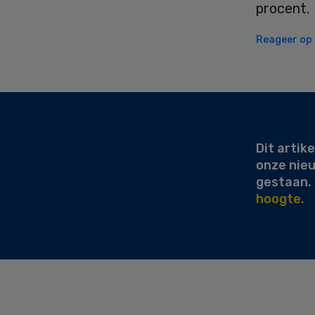
procent.
Reageer op d
Secondary
Sidebar
Dit artike
onze nie
gestaan.
hoogte.