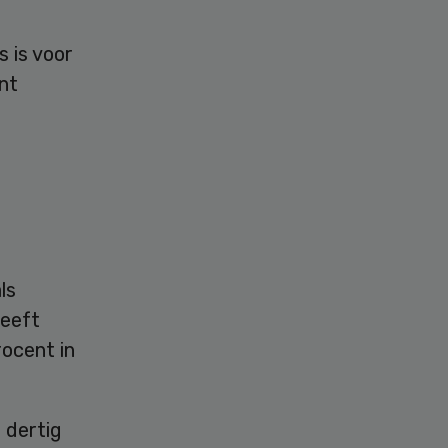
 is voor
nt
ls
heeft
rocent in
 dertig