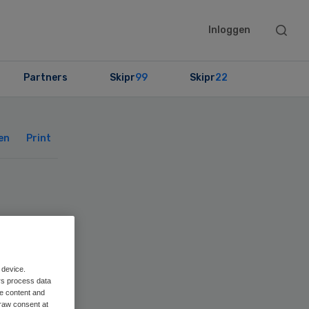
Searc
Inloggen
this
websit
Partners
Skipr
99
Skipr
22
Primary
Sidebar
en
Print
 device.
rs process data
me content and
raw consent at