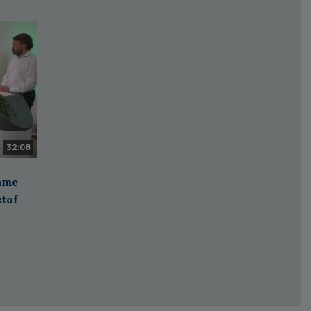
32:08
zame
stof