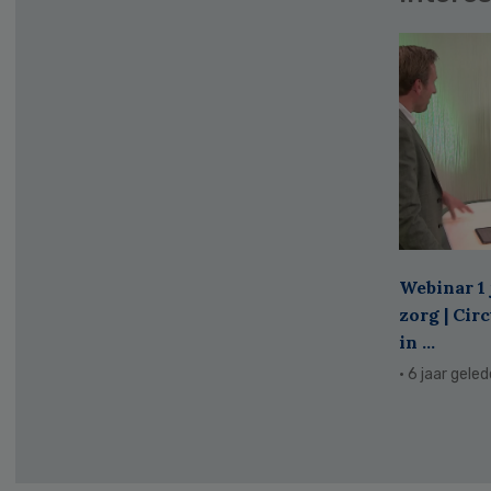
Webinar 1 
zorg | Cir
in ...
· 6 jaar gele