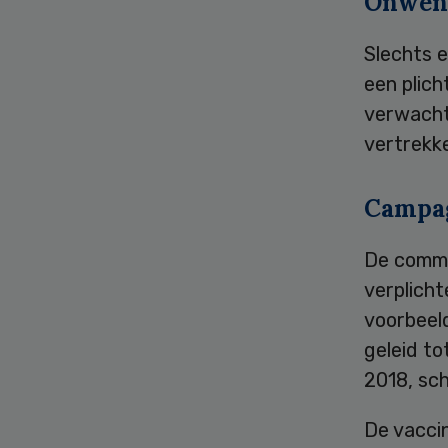
Onwens
Slechts 
een plich
verwacht 
vertrekk
Campa
De commis
verplich
voorbeel
geleid to
2018, sch
De vacci