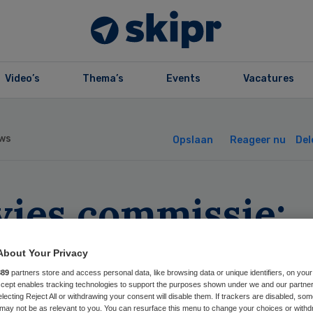
Video’s
Thema’s
Events
Vacatures
ws
Opslaan
Reageer nu
Del
vies commissie:
plicht griepprik
About Your Privacy
t in zorgsector
889
partners store and access personal data, like browsing data or unique identifiers, on your
Accept enables tracking technologies to support the purposes shown under we and our partne
electing Reject All or withdrawing your consent will disable them. If trackers are disabled, so
may not be as relevant to you. You can resurface this menu to change your choices or withd