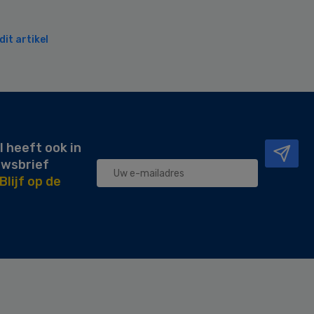
it artikel
l heeft ook in
uwsbrief
Blijf op de