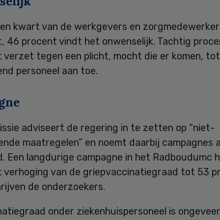
elijk
een kwart van de werkgevers en zorgmedewerkers
t, 46 procent vindt het onwenselijk. Tachtig proce
verzet tegen een plicht, mocht die er komen, tot
end personeel aan toe.
gne
sie adviseert de regering in te zetten op “niet-
tende maatregelen” en noemt daarbij campagnes a
d. Een langdurige campagne in het Radboudumc 
t verhoging van de griepvaccinatiegraad tot 53 p
rijven de onderzoekers.
natiegraad onder ziekenhuispersoneel is ongeveer