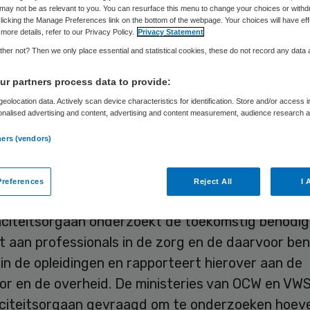
may not be as relevant to you. You can resurface this menu to change your choices or withd
licking the Manage Preferences link on the bottom of the webpage. Your choices will have eff
more details, refer to our Privacy Policy.
Privacy Statement
Samira Ahli
7 februari 2019
,
12:34
51 keer gelezen
her not? Then we only place essential and statistical cookies, these do not record any data
r partners process data to provide:
n meer tandartsen worden opgeleid. Het
eolocation data. Actively scan device characteristics for identification. Store and/or access 
onalised advertising and content, advertising and content measurement, audience research 
itsorgaan adviseert minister Bruins (Medische Zo
.
ners (vendors)
dingsplaatsen tandheelkunde te financieren in pla
e 240. Dat is een uitbreiding van bijna dertig pro
references
Reject All
I 
ingscapaciteit.
citeitsorgaan onderzoekt de toekomstig benodi
t aan professionals in de zorg en de daarvoor be
in de opleidingen en rapporteert hierover aan de
or en de overheid. De ministeries van OCW en VW
citeitsorgaan gevraagd om te onderzoeken hoev