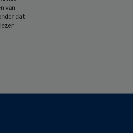
en van
onder dat
viezen