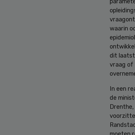
paramete
opleidin
vraagont
waarin o
epidemiol
ontwikkel
dit laats
vraag of
overneme
In een r
de minist
Drenthe, 
voorzitte
Randstad 
moeten re