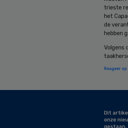
trieste r
het Capa
de veran
hebben ge
Volgens d
taakhersc
Reageer op d
Secondary
Sidebar
Dit artike
onze nie
gestaan.