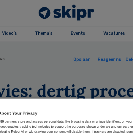
Video’s
Thema’s
Events
Vacatures
ws
Opslaan
Reageer nu
Del
ies: dertig proc
er tandartsen
About Your Privacy
leiden
889
partners store and access personal data, like browsing data or unique identifiers, on your
Accept enables tracking technologies to support the purposes shown under we and our partne
electing Reject All or withdrawing your consent will disable them. If trackers are disabled, so