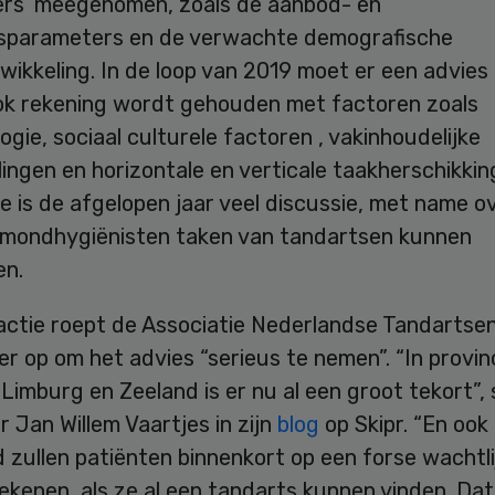
rs’ meegenomen, zoals de aanbod- en
gsparameters en de verwachte demografische
wikkeling. In de loop van 2019 moet er een advie
ok rekening wordt gehouden met factoren zoals
ogie, sociaal culturele factoren , vakinhoudelijke
ingen en horizontale en verticale taakherschikkin
te is de afgelopen jaar veel discussie, met name o
 mondhygiënisten taken van tandartsen kunnen
n.
eactie roept de Associatie Nederlandse Tandartse
er op om het advies “serieus te nemen”. “In provinc
Limburg en Zeeland is er nu al een groot tekort”, 
r Jan Willem Vaartjes in zijn
blog
op Skipr. “En ook 
zullen patiënten binnenkort op een forse wachtli
kenen, als ze al een tandarts kunnen vinden. Dat 