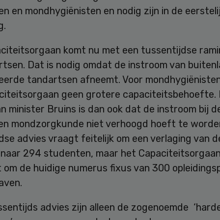
n en mondhygiënisten en nodig zijn in de eersteli
g.
citeitsorgaan komt nu met een tussentijdse rami
rtsen. Dat is nodig omdat de instroom van buiten
eerde tandartsen afneemt. Voor mondhygiënisten
citeitsorgaan geen grotere capaciteitsbehoefte.
n minister Bruins is dan ook dat de instroom bij d
gen mondzorgkunde niet verhoogd hoeft te worde
dse advies vraagt feitelijk om een verlaging van d
 naar 294 studenten, maar het Capaciteitsorgaa
t om de huidige numerus fixus van 300 opleidings
aven.
ssentijds advies zijn alleen de zogenoemde ‘hard