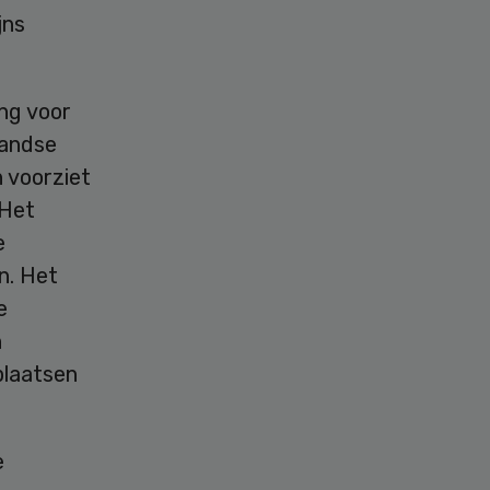
jns
ng voor
landse
 voorziet
 Het
e
n. Het
e
n
plaatsen
e