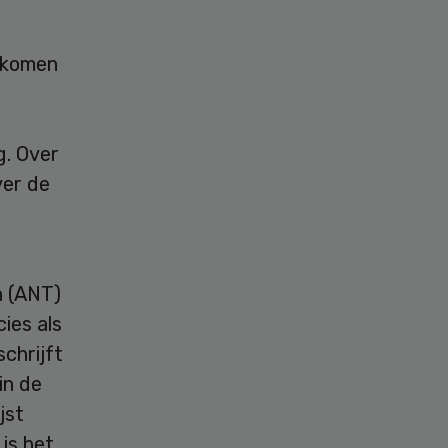
s komen
g. Over
ver de
n (ANT)
ies als
schrijft
in de
jst
is het