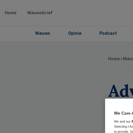
Home
Nieuwsbrief
Nieuws
Opinie
Podcast
Home
›
Nieu
Adv
me
We Care 
op
We and our
Selecting I 
to provide. S