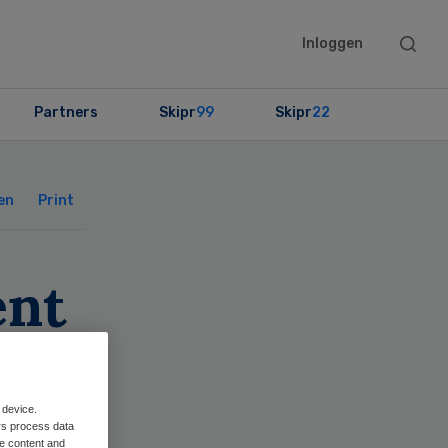
Searc
Inloggen
this
websit
Partners
Skipr
99
Skipr
22
Primary
Sidebar
en
Print
ent
 device.
rs process data
me content and