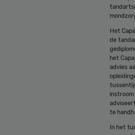
tandartse
mondzor
Het Capa
de tanda
gediplom
het Capa
advies aa
opleidin
tussentij
instroom
adviseer
te handh
In het tu