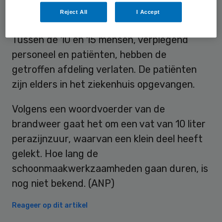
Patiënten
Reject All
I Accept
Tussen de 10 en 15 mensen, verplegend
personeel en patiënten, hebben de
getroffen afdeling verlaten. De patiënten
zijn elders in het ziekenhuis opgevangen.
Volgens een woordvoerder van de
brandweer gaat het om een vat van 10 liter
perazijnzuur, waarvan een klein deel heeft
gelekt. Hoe lang de
schoonmaakwerkzaamheden gaan duren, is
nog niet bekend. (ANP)
Reageer op dit artikel