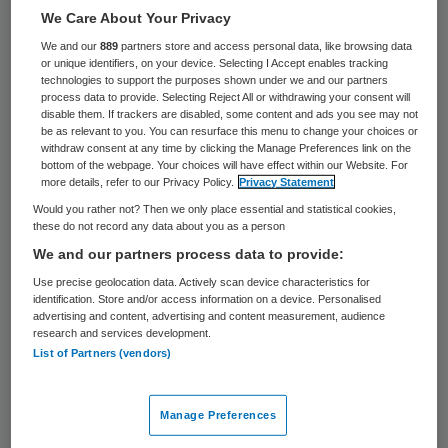
37 keer gelezen
We Care About Your Privacy
We and our
889
partners store and access personal data, like browsing data
De afdeling endoscopie van het Atrium
or unique identifiers, on your device. Selecting I Accept enables tracking
technologies to support the purposes shown under we and our partners
ziekenhuis in Kerkrade is
process data to provide. Selecting Reject All or withdrawing your consent will
disable them. If trackers are disabled, some content and ads you see may not
donderdagochtend om 11.30 uur ontruimd
be as relevant to you. You can resurface this menu to change your choices or
nadat een apparaat perazijnzuur begon te
withdraw consent at any time by clicking the Manage Preferences link on the
bottom of the webpage. Your choices will have effect within our Website. For
lekken. Dat is een desinfecteringsmiddel
more details, refer to our Privacy Policy.
Privacy Statement
voor medische materialen.
Would you rather not? Then we only place essential and statistical cookies,
these do not record any data about you as a person
We and our partners process data to provide:
De brandweer is met witte chemiepakken
Use precise geolocation data. Actively scan device characteristics for
ter plaatse, maakten de hulpdiensten
identification. Store and/or access information on a device. Personalised
advertising and content, advertising and content measurement, audience
bekend.
Perazijnzuur
kan bij inademing
research and services development.
longoedeem veroorzaken en irriteert ogen
List of Partners (vendors)
en huid. Voor zover bekend raakte niemand
gewond.
Manage Preferences