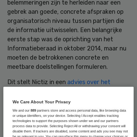
belemmeringen zijn te herleiden naar een
gebrek aan goede, concrete afspraken op
organisatorisch niveau tussen partijen die
de informatie uitwisselen. Een belangrijke
eerste stap was de oprichting van het
Informatieberaad in oktober 2014, maar nu
moeten de betrokkenen concrete en
meetbare doelstellingen formuleren.
Dit stelt Nictiz in een
advies over het
verbeteren van elektronische informatie-
uitwisseling in de gezondheidszorg
,
We Care About Your Privacy
opgesteld op verzoek van het ministerie van
We and our
889
partners store and access personal data, like browsing data
or unique identifiers, on your device. Selecting I Accept enables tracking
VWS.
technologies to support the purposes shown under we and our partners
process data to provide. Selecting Reject All or withdrawing your consent will
disable them. If trackers are disabled, some content and ads you see may not
Nictiz heeft een analyse uitgevoerd naar
be as relevant to you. You can resurface this menu to change your choices or