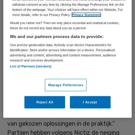
de stand van zaken van elektronische
withdraw consent at any time by clicking the Manage Preferences link on the
bottom of the webpage. Your choices will have effect within our Website. For
informatie-uitwisseling in de zorg en de
more details, refer to our Privacy Policy.
Privacy Statement
ervaren problemen daarbij. Een belangrijke
Would you rather not? Then we only place essential and statistical cookies,
these do not record any data about you as a person
bevinding van de analyse is dat organisaties
We and our partners process data to provide:
onvoldoende aandacht besteden aan het
Use precise geolocation data. Actively scan device characteristics for
maken van goede afspraken over het
identification. Store and/or access information on a device. Personalised
advertising and content, advertising and content measurement, audience
organisatiebeleid: “doelstellingen en
research and services development.
List of Partners (vendors)
beoogde resultaten zijn niet helder,
afspraken worden niet met de juiste
Manage Preferences
partijen gemaakt, er wordt niet of te laat
gesproken over financiële en/of juridische
Reject All
I Accept
consequenties of er wordt nagelaten
afspraken te maken over de implementatie
van gekozen oplossingen in de praktijk.”
Partijen hebben volgens Nictiz de neiging