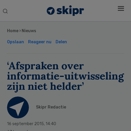
Search
this
Secondary
website
Sidebar
Home
›
Nieuws
Opslaan
Reageer nu
Delen
‘Afspraken over
informatie-uitwisseling
zijn niet helder’
Skipr Redactie
16 september 2015
,
14:40