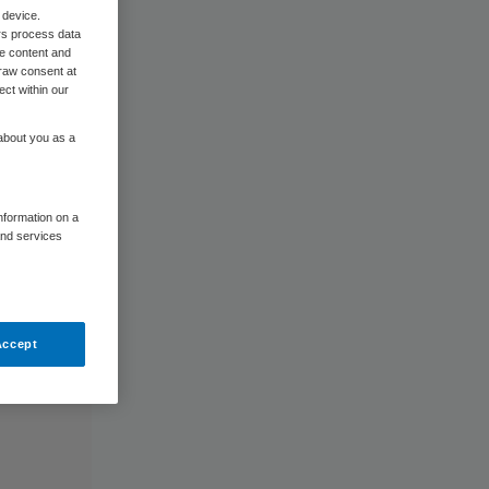
 device.
rs process data
me content and
raw consent at
ect within our
 about you as a
information on a
and services
Accept