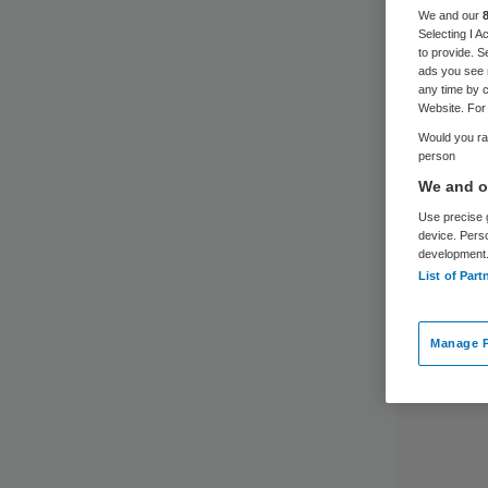
We and our
Selecting I 
to provide. S
ads you see 
any time by c
Website. For 
Would you rat
person
We and ou
Use precise g
device. Pers
development
List of Part
Manage P