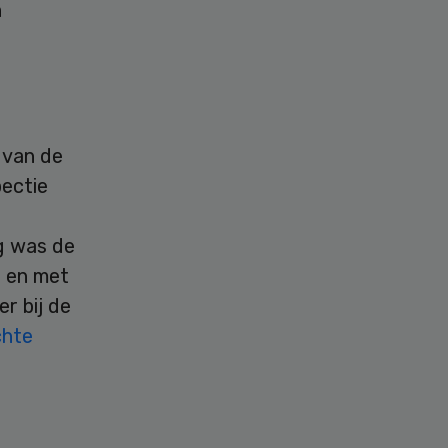
n
 van de
pectie
ng was de
t en met
r bij de
chte