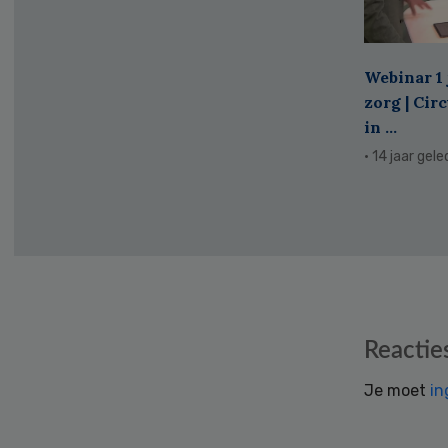
Webinar 1 
zorg | Cir
in ...
· 14 jaar gel
Reader
Reactie
Interactions
Je moet
in