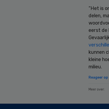
“Het is o
delen, ma
woordvoe
eerst de
Gevaarlij
verschill
kunnen ch
kleine ho
milieu.
Reageer op d
Meer over:
Secondary