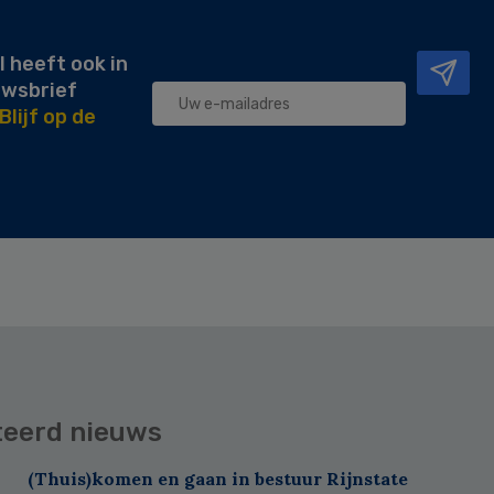
l heeft ook in
uwsbrief
Blijf op de
teerd nieuws
(Thuis)komen en gaan in bestuur Rijnstate