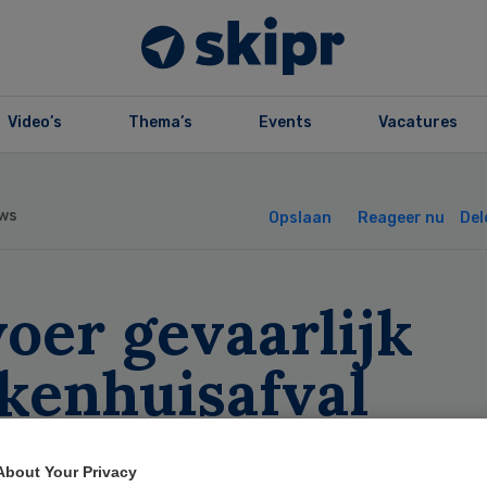
Video’s
Thema’s
Events
Vacatures
ws
Opslaan
Reageer nu
Del
oer gevaarlijk
ekenhuisafval
slonst
About Your Privacy