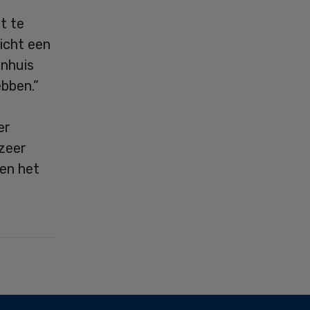
t te
licht een
nhuis
bben.”
er
 zeer
 en het