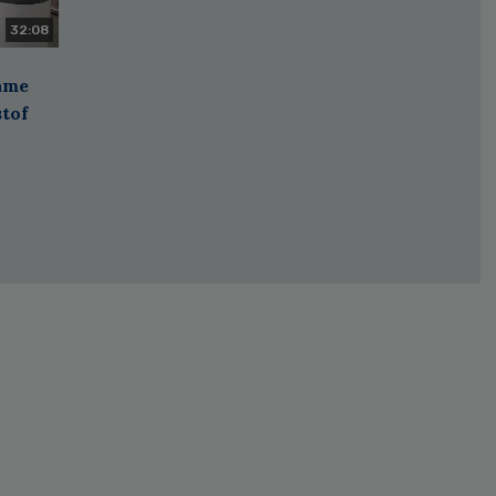
32:08
zame
stof