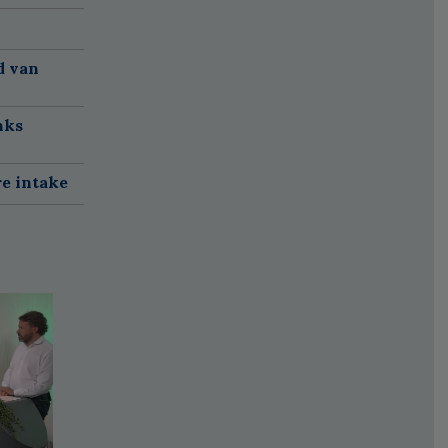
d van
nks
re intake