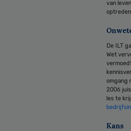
van leven
optreden
Onwet
De ILT ga
Wet vervo
vermoedt
kennisver
omgang m
2006 juis
les te kr
bedrijfsi
Kans