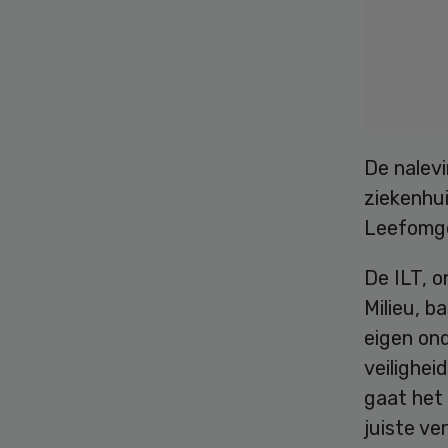
De nalevi
ziekenhui
Leefomge
De ILT, o
Milieu, b
eigen on
veilighei
gaat het 
juiste ve