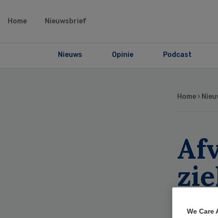
Home
Nieuwsbrief
Nieuws
Opinie
Podcast
Home
›
Nieu
Afv
zi
ver
We Care 