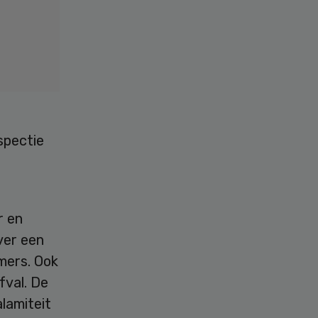
spectie
r en
ver een
mers. Ook
fval. De
lamiteit