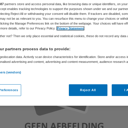
887
partners store and access personal data, like browsing data or unique identifiers, on your
Accept enables tracking technologies to support the purposes shown under we and our partne
electing Reject All or withdrawing your consent will disable them. If trackers are disabled, so
Philip van de Poel
23 maart 2012
,
13:13
53 keer gelezen
may not be as relevant to you. You can resurface this menu to change your choices or withd
licking the Manage Preferences link on the bottom of the webpage. Your choices will have eff
more details, refer to our Privacy Policy.
Privacy Statement
her not? Then we only place essential and statistical cookies, these do not record any data
r partners process data to provide:
eolocation data. Actively scan device characteristics for identification. Store and/or access 
onalised advertising and content, advertising and content measurement, audience research 
.
ners (vendors)
references
Reject All
I 