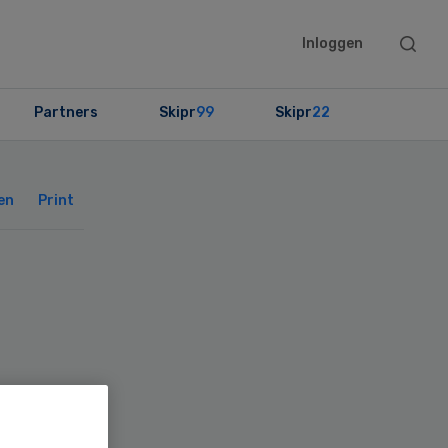
Searc
Inloggen
this
websit
Partners
Skipr
99
Skipr
22
Primary
Sidebar
en
Print