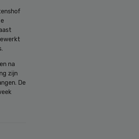
tenshof
de
aast
gewerkt
.
den na
ng zijn
angen. De
week