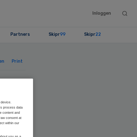
Searc
Inloggen
this
websit
Partners
Skipr
99
Skipr
22
Primary
Sidebar
en
Print
 device.
rs process data
me content and
raw consent at
ect within our
 about you as a