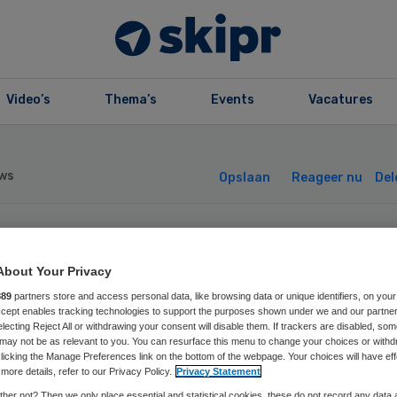
Video’s
Thema’s
Events
Vacatures
ws
Opslaan
Reageer nu
Del
rco veroorzaakte
About Your Privacy
and Maartenshof
889
partners store and access personal data, like browsing data or unique identifiers, on your
Accept enables tracking technologies to support the purposes shown under we and our partne
electing Reject All or withdrawing your consent will disable them. If trackers are disabled, so
may not be as relevant to you. You can resurface this menu to change your choices or withd
licking the Manage Preferences link on the bottom of the webpage. Your choices will have eff
more details, refer to our Privacy Policy.
Privacy Statement
her not? Then we only place essential and statistical cookies, these do not record any data