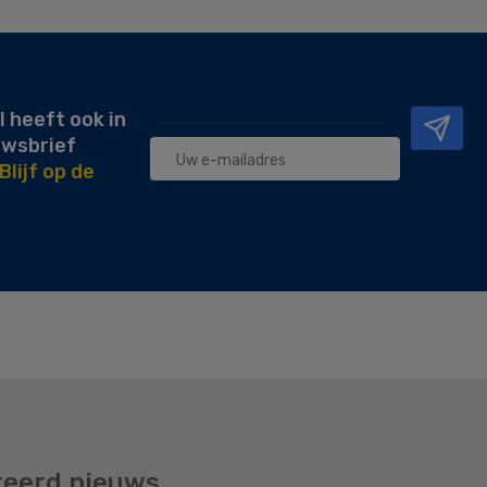
l heeft ook in
uwsbrief
Blijf op de
teerd nieuws