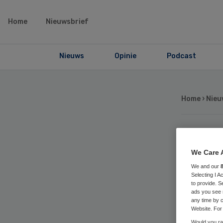
Home
Nieuwsbrief
Nieuws
Opinie
Podcast
Home
›
Nieu
Ai
We Care 
br
We and our
Selecting I 
to provide. S
ads you see 
any time by c
Website. For 
Would you rat