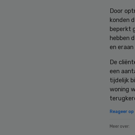
Door opt
konden de
beperkt 
hebben d
en eraan 
De cliën
een aant
tijdelijk
woning w
terugker
Reageer op d
Meer over: