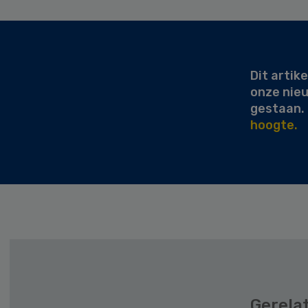
Secondary
Sidebar
Dit artike
onze nie
gestaan.
hoogte.
Gerela