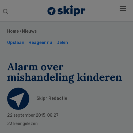
Search
this
Secondary
website
Sidebar
Home
›
Nieuws
Opslaan
Reageer nu
Delen
Alarm over
mishandeling kinderen
Skipr Redactie
22 september 2015
,
08:27
23 keer gelezen