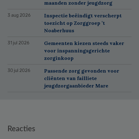
maanden zonder jeugdzorg
Inspectie beëindigt verscherpt
3 aug 2026
toezicht op Zorggroep ’t
Noaberhuus
Gemeenten kiezen steeds vaker
31 jul 2026
voor inspanningsgerichte
zorginkoop
Passende zorg gevonden voor
30 jul 2026
cliënten van failliete
jeugdzorgaanbieder Mare
Reader
Reacties
Interactions