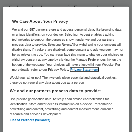
Kinderombudsmannen in Europa slaan alarm
over het groot aantal slachtoffers van
We Care About Your Privacy
kindermishandelingen. Volgens onderzoek
We and our
887
partners store and access personal data, like browsing data
heeft een op de tien kinderen (10 miljoen) in
or unique identifiers, on your device. Selecting I Accept enables tracking
technologies to support the purposes shown under we and our partners
hun jeugd te maken met huiselijk geweld.
process data to provide. Selecting Reject All or withdrawing your consent will
disable them. If trackers are disabled, some content and ads you see may not
be as relevant to you. You can resurface this menu to change your choices or
Kinderen hebben hier hun leven lang last
withdraw consent at any time by clicking the Manage Preferences link on the
bottom of the webpage. Your choices will have effect within our Website. For
van. Mishandeling verhoogt de kans op
more details, refer to our Privacy Policy.
Privacy Statement
onderpresteren op school, werkloosheid,
Would you rather not? Then we only place essential and statistical cookies,
these do not record any data about you as a person
armoede en gezondheidsproblemen. De
We and our partners process data to provide:
kinderombudsmannen vinden dat het aantal
Use precise geolocation data. Actively scan device characteristics for
slachtoffers met zeker 25 procent omlaag
identification. Store and/or access information on a device. Personalised
advertising and content, advertising and content measurement, audience
kan. De Nederlandse Kinderombudsman
research and services development.
Marc Dullaert presenteert dinsdag met zijn
List of Partners (vendors)
Europese collega’s in Amsterdam een