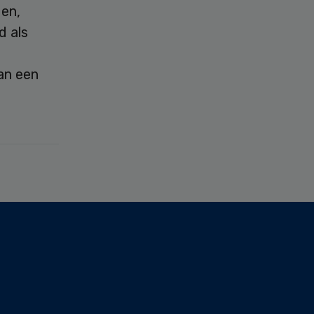
gen,
d als
an een