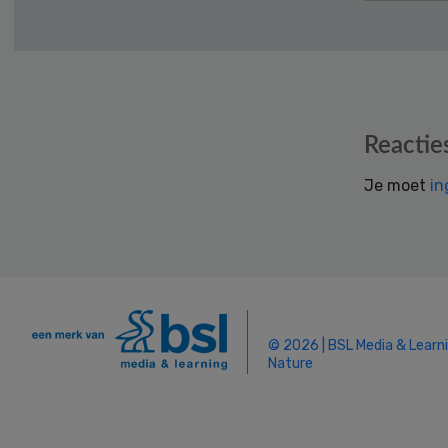
Reader
Reactie
Interactions
Je moet
in
© 2026 | BSL Media & Learn
Nature