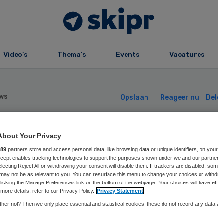
Video’s
Thema’s
Events
Vacatures
ws
Opslaan
Reageer nu
Del
bert Schweitzer
About Your Privacy
889
partners store and access personal data, like browsing data or unique identifiers, on your
Accept enables tracking technologies to support the purposes shown under we and our partne
t papier vaarwel
electing Reject All or withdrawing your consent will disable them. If trackers are disabled, so
may not be as relevant to you. You can resurface this menu to change your choices or withd
licking the Manage Preferences link on the bottom of the webpage. Your choices will have eff
more details, refer to our Privacy Policy.
Privacy Statement
her not? Then we only place essential and statistical cookies, these do not record any data