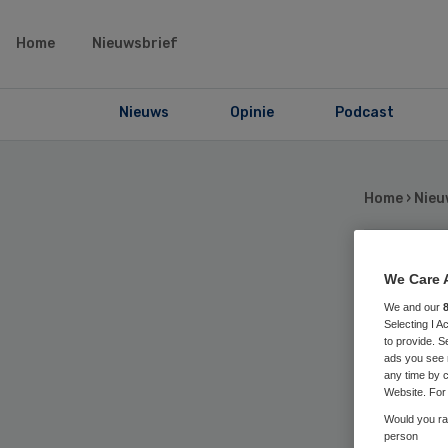
Home
Nieuwsbrief
Nieuws
Opinie
Podcast
Home
›
Nieu
Al
We Care 
We and our
Selecting I 
zeg
to provide. S
ads you see 
any time by c
Website. For 
Would you rat
person