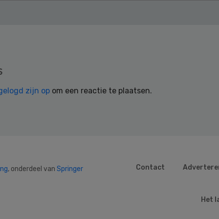
s
gelogd zijn op
om een reactie te plaatsen.
Contact
Advertere
ing
, onderdeel van
Springer
Het l