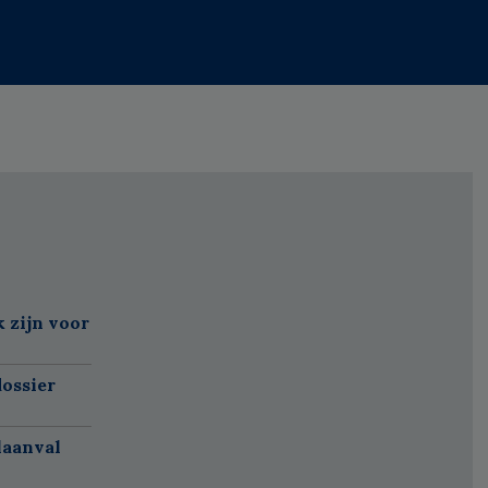
k zijn voor
ossier
laanval