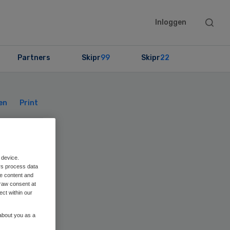
Searc
Inloggen
this
websit
Partners
Skipr
99
Skipr
22
Primary
Sidebar
en
Print
 device.
rs process data
me content and
raw consent at
ect within our
 about you as a