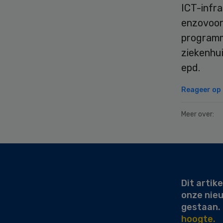
ICT-infr
enzovoort
programm
ziekenhu
epd.
Reageer op d
Meer over:
Secondary
Sidebar
Dit artike
onze nie
gestaan.
hoogte.