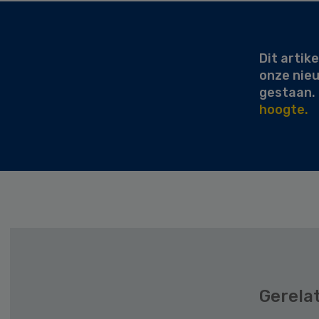
Secondary
Sidebar
Dit artike
onze nie
gestaan.
hoogte.
Gerela