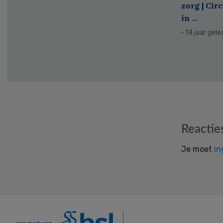
zorg | Cir
in ...
· 14 jaar gel
Reader
Reactie
Interactions
Je moet
in