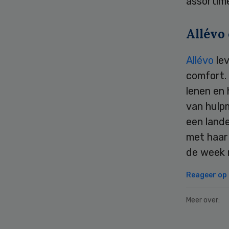
assortime
Allévo
Allévo
lev
comfort. 
lenen en
van hulp
een lande
met haar
de week 
Reageer op d
Meer over: