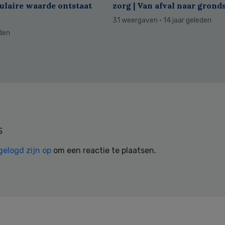
culaire waarde ontstaat
zorg | Van afval naar grond
31 weergaven
· 14 jaar geleden
eden
s
gelogd zijn op
om een reactie te plaatsen.