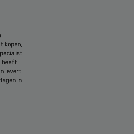
n
et kopen,
pecialist
 heeft
n levert
dagen in