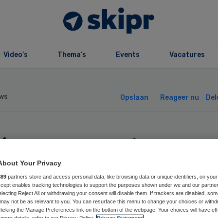
Video’s
Thema’s
Events
Vacatures
ws
Opslaan
Reageer nu
Del
lévo en Welzorg
aan handen ineen
About Your Privacy
889
partners store and access personal data, like browsing data or unique identifiers, on your
Accept enables tracking technologies to support the purposes shown under we and our partne
electing Reject All or withdrawing your consent will disable them. If trackers are disabled, so
may not be as relevant to you. You can resurface this menu to change your choices or withd
licking the Manage Preferences link on the bottom of the webpage. Your choices will have eff
more details, refer to our Privacy Policy.
Privacy Statement