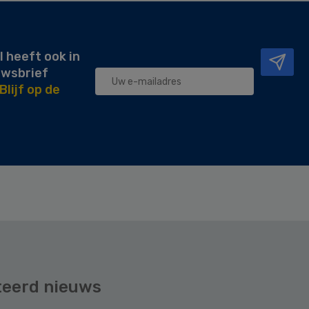
l heeft ook in
uwsbrief
Blijf op de
teerd nieuws