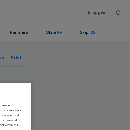
Searc
Inloggen
this
websit
Partners
Skipr
99
Skipr
22
Primary
Sidebar
en
Print
 device.
rs process data
me content and
raw consent at
ect within our