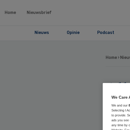
Home
Nieuwsbrief
Nieuws
Opinie
Podcast
Home
›
Nieu
Al
sl
We Care 
We and our
Selecting I 
to provide. S
ads you see 
any time by c
Website. For 