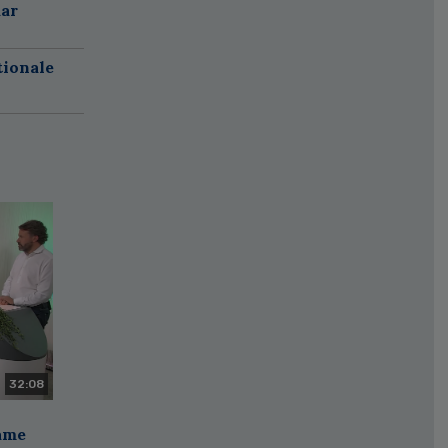
aar
tionale
32:08
zame