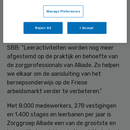
zorgpartners Talant, Meriant, Reik en Wil
Manage Preferences
maken we ons dan ook graag sterk voor
voldoende stages en leerbanen.”
Reject All
I Accept
Gerrit Veneboer, directeur Uitvoering bij
SBB: “Leeractiviteiten worden nog meer
afgestemd op de praktijk en behoefte van
de zorgprofessionals van Alliade. Zo helpen
we elkaar om de aansluiting van het
beroepsonderwijs op de Friese
arbeidsmarkt verder te verbeteren.”
Met 8.000 medewerkers, 278 vestigingen
en 1.400 stages en leerbanen per jaar is
Zorggroep Alliade een van de grootste en