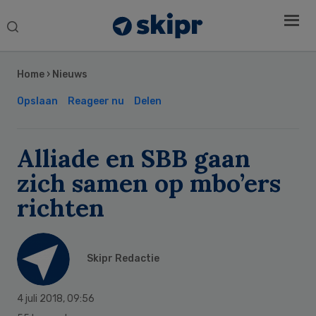
Search
this
Secondary
website
Sidebar
Home
›
Nieuws
Opslaan
Reageer nu
Delen
Alliade en SBB gaan
zich samen op mbo’ers
richten
Skipr Redactie
4 juli 2018
,
09:56