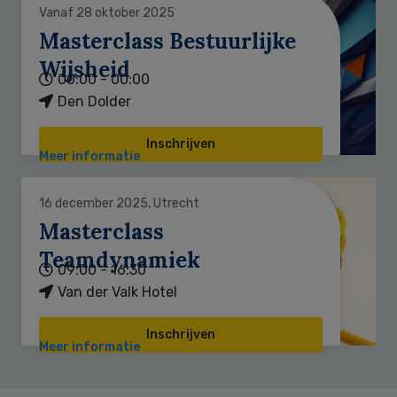
Vanaf 28 oktober 2025
Masterclass Bestuurlijke
Wijsheid
00:00 - 00:00
Den Dolder
Inschrijven
Meer informatie
16 december 2025, Utrecht
Masterclass
Teamdynamiek
09:00 - 16:30
Van der Valk Hotel
Inschrijven
Meer informatie