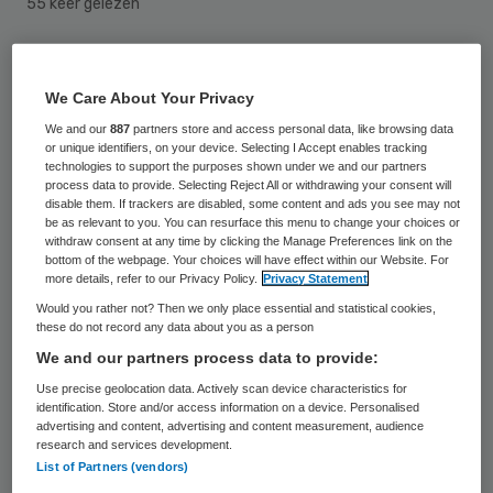
55 keer gelezen
Zorggroep Alliade en de
Samenwerkingsorganisatie
We Care About Your Privacy
Beroepsonderwijs Bedrijfsleven (SBB) gaan
We and our
887
partners store and access personal data, like browsing data
or unique identifiers, on your device. Selecting I Accept enables tracking
structureel samenwerken. Op maandag 2
technologies to support the purposes shown under we and our partners
process data to provide. Selecting Reject All or withdrawing your consent will
juli ondertekenden beide partijen in
disable them. If trackers are disabled, some content and ads you see may not
be as relevant to you. You can resurface this menu to change your choices or
Heerenveen een overeenkomst. Daarin
withdraw consent at any time by clicking the Manage Preferences link on the
spreken ze af om stages en leerbanen te
bottom of the webpage. Your choices will have effect within our Website. For
more details, refer to our Privacy Policy.
Privacy Statement
creëren voor mbo-studenten.
Would you rather not? Then we only place essential and statistical cookies,
these do not record any data about you as a person
“Door de actuele kennis en frisse inzichten
We and our partners process data to provide:
die mbo-studenten van school meebrengen,
Use precise geolocation data. Actively scan device characteristics for
identification. Store and/or access information on a device. Personalised
creëren we vernieuwing op de werkvloer”,
advertising and content, advertising and content measurement, audience
research and services development.
zegt Wilfred Juurlink, lid van de Raad van
List of Partners (vendors)
Bestuur van Alliade. “Met onze