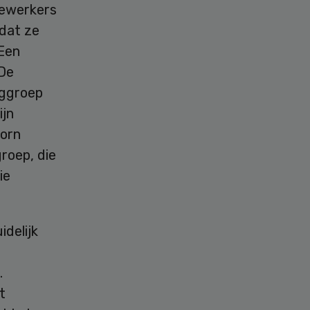
dewerkers
 dat ze
Een
 De
rggroep
ijn
orn
roep, die
ie
idelijk
.
t