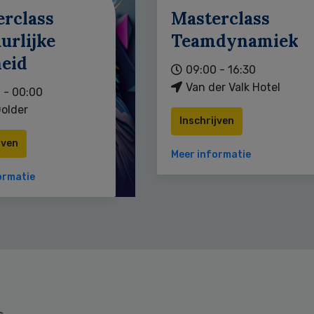
erclass
Masterclass
urlijke
Teamdynamiek
heid
09:00 - 16:30
Van der Valk Hotel
 - 00:00
older
Inschrijven
jven
Meer informatie
ormatie