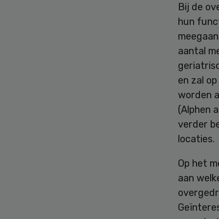
Bij de o
hun func
meegaan 
aantal me
geriatris
en zal op
worden a
(Alphen a
verder be
locaties.
Op het mo
aan welk
overgedra
Geïntere