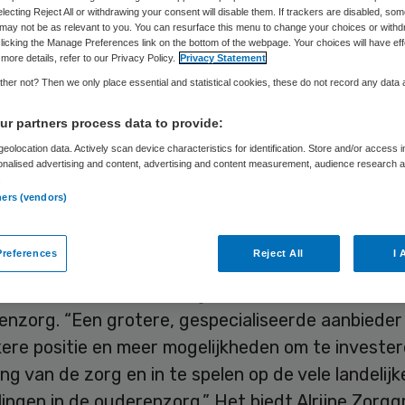
Skipr Redactie
8 maart 2016
,
12:35
60 keer gelezen
electing Reject All or withdrawing your consent will disable them. If trackers are disabled, so
may not be as relevant to you. You can resurface this menu to change your choices or withd
licking the Manage Preferences link on the bottom of the webpage. Your choices will have eff
more details, refer to our Privacy Policy.
Privacy Statement
van bestuur van Alrijne Zorggroep heeft besloten
her not? Then we only place essential and statistical cookies, these do not record any data
uizen met langdurige zorg met verblijf van de ha
r partners process data to provide:
 1 januari 2017. Alrijne Zorggroep gaat op zoek na
eolocation data. Actively scan device characteristics for identification. Store and/or access 
orgaanbieder voor de twee verpleeghuizen Leyt
onalised advertising and content, advertising and content measurement, audience research 
.
oorn.
ners (vendors)
zoek is volgens Alrijne Zorggroep gebleken dat he
references
Reject All
I 
 en medewerkers van de twee verpleeghuizen bete
uitmaken van een care-organisatie die zich primair 
enzorg. “Een grotere, gespecialiseerde aanbieder
ere positie en meer mogelijkheden om te invester
ng van de zorg en in te spelen op de vele landelijk
ingen in de ouderenzorg.” Het biedt Alrijne Zorg