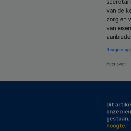
secretari
van de k
zorg en 
van eisen
aanbiede
Reageer op d
Meer over:
Secondary
Sidebar
Dit artike
onze nie
gestaan.
hoogte.