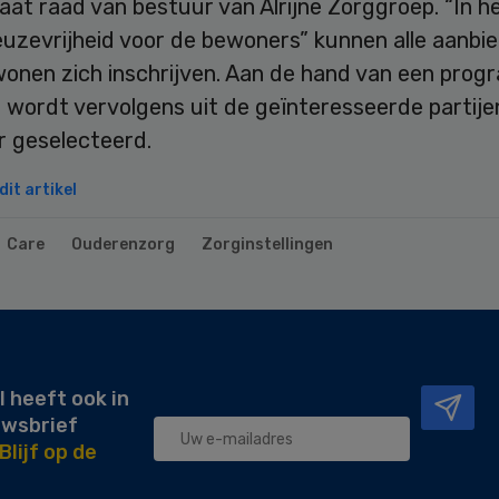
aat raad van bestuur van Alrijne Zorggroep. “In h
euzevrijheid voor de bewoners” kunnen alle aanbi
wonen zich inschrijven. Aan de hand van een pro
 wordt vervolgens uit de geïnteresseerde partije
r geselecteerd.
it artikel
Care
Ouderenzorg
Zorginstellingen
l heeft ook in
uwsbrief
Blijf op de