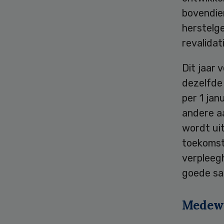
bovendien
herstelge
revalidat
Dit jaar 
dezelfde 
per 1 jan
andere a
wordt ui
toekomstv
verpleegh
goede sa
Medew