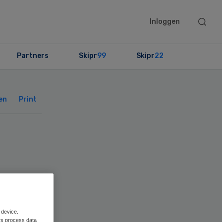
Searc
Inloggen
this
websit
Partners
Skipr
99
Skipr
22
Primary
Sidebar
en
Print
 device.
rs process data