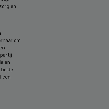
szorg en
n
 ernaar om
een
partij
ie en
 beide
l een