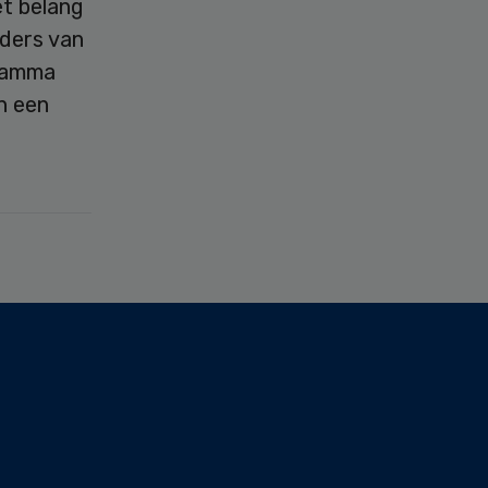
et belang
eders van
gramma
n een