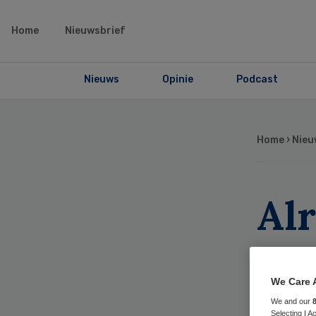
Home
Nieuwsbrief
Nieuws
Opinie
Podcast
Home
›
Nieu
Alr
ve
We Care 
We and our
Selecting I 