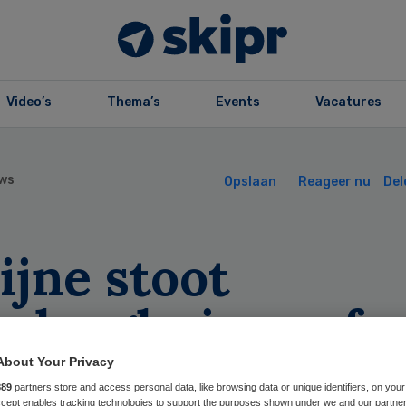
Video’s
Thema’s
Events
Vacatures
ws
Opslaan
Reageer nu
Del
ijne stoot
rpleeghuizen af
About Your Privacy
889
partners store and access personal data, like browsing data or unique identifiers, on your
Accept enables tracking technologies to support the purposes shown under we and our partne