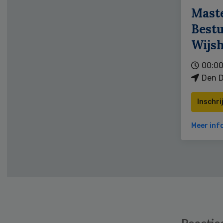
Mast
Bestu
Wijs
00:00
Den D
Inschri
Meer inf
Reader