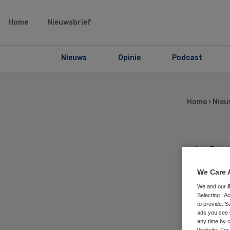
Home
Nieuwsbrief
Nieuws
Opinie
Podcast
Home
›
Nieu
Als
dw
We Care 
We and our
Selecting I 
Ha
to provide. S
ads you see 
any time by c
Website. For 