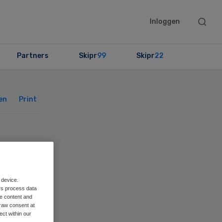
Searc
Inloggen
this
websit
Partners
Skipr
99
Skipr
22
Primary
Sidebar
en
Print
 device.
rs process data
me content and
raw consent at
ect within our