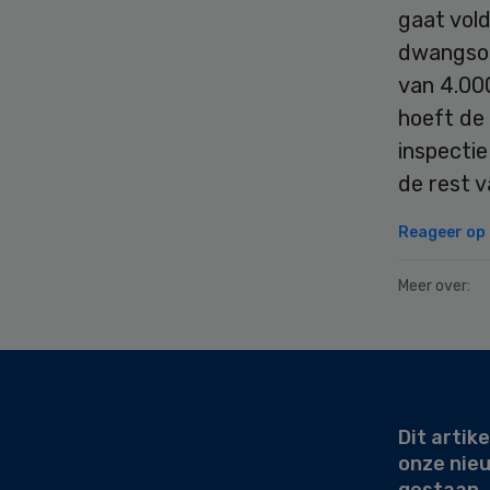
gaat vol
dwangsom
van 4.000
hoeft de
inspecti
de rest v
Reageer op d
Meer over:
Secondary
Sidebar
Dit artike
onze nie
gestaan.