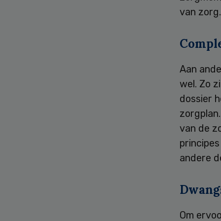
van zorg.
Comple
Aan ande
wel. Zo z
dossier h
zorgplan
van de zo
principe
andere de
Dwang
Om ervoo