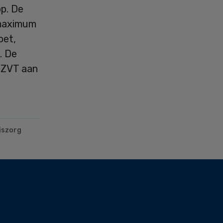
op. De
 maximum
oet,
. De
 ZVT aan
iszorg