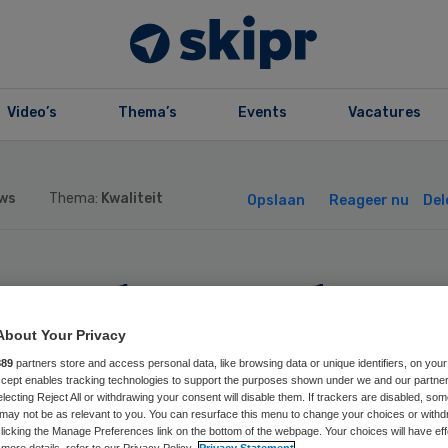
Video’s
Thema’s
Events
Vacatures
ws
Thema:
Kwaliteit
Opslaan
Reageer nu
Del
nog last onder
angsom voor
About Your Privacy
889
partners store and access personal data, like browsing data or unique identifiers, on your
Accept enables tracking technologies to support the purposes shown under we and our partne
agse
electing Reject All or withdrawing your consent will disable them. If trackers are disabled, so
may not be as relevant to you. You can resurface this menu to change your choices or withd
licking the Manage Preferences link on the bottom of the webpage. Your choices will have eff
more details, refer to our Privacy Policy.
Privacy Statement