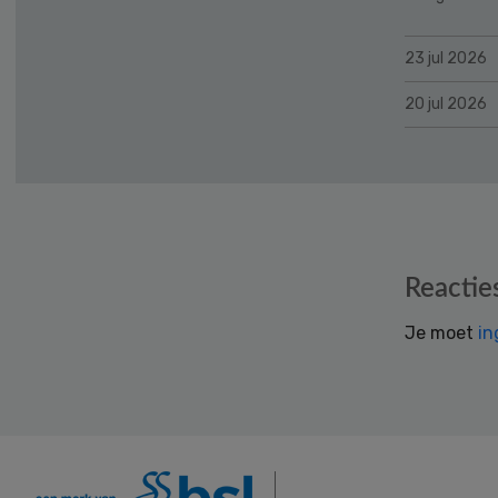
23 jul 2026
20 jul 2026
Reader
Reactie
Interactions
Je moet
in