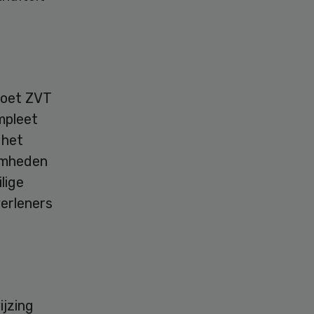
doet ZVT
mpleet
 het
amheden
lige
verleners
ijzing