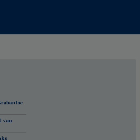
Brabantse
d van
nks