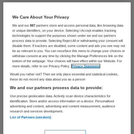
Op een aantal locaties van zorgorganisatie
Amerpoort is het norovirus uitgebroken. Er
We Care About Your Privacy
zijn op dit moment zieke cliënten en
We and our
887
partners store and access personal data, like browsing data
or unique identifiers, on your device. Selecting I Accept enables tracking
medewerkers op de locaties Nieuwenoord
technologies to support the purposes shown under we and our partners
process data to provide. Selecting Reject All or withdrawing your consent will
in Baarn, Kwatrijn in Soest en Christophorus
disable them. If trackers are disabled, some content and ads you see may not
be as relevant to you. You can resurface this menu to change your choices or
in Bosch en Duin, zo meldt de
withdraw consent at any time by clicking the Manage Preferences link on the
zorgorganisatie.
bottom of the webpage. Your choices will have effect within our Website. For
more details, refer to our Privacy Policy.
Privacy Statement
Would you rather not? Then we only place essential and statistical cookies,
Amerpoort
heeft maatregelen genomen om
these do not record any data about you as a person
de kans op verdere besmetting zo klein
We and our partners process data to provide:
mogelijk te maken. Zo zijn evenementen,
Use precise geolocation data. Actively scan device characteristics for
identification. Store and/or access information on a device. Personalised
groepsactiviteiten of bijeenkomsten tot
advertising and content, advertising and content measurement, audience
woensdag afgezegd. Ook worden groepen
research and services development.
List of Partners (vendors)
die besmet zijn met het virus zoveel
mogelijk geïsoleerd, zodat zij niet in contact