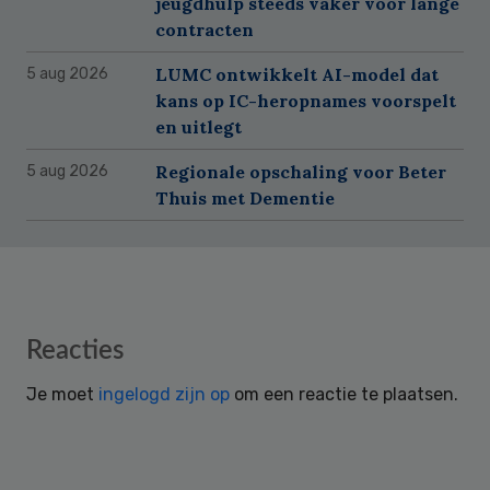
jeugdhulp steeds vaker voor lange
contracten
LUMC ontwikkelt AI-model dat
5 aug 2026
kans op IC-heropnames voorspelt
en uitlegt
Regionale opschaling voor Beter
5 aug 2026
Thuis met Dementie
Reader
Reacties
Interactions
Je moet
ingelogd zijn op
om een reactie te plaatsen.