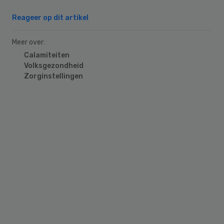
Reageer op dit artikel
Meer over:
Calamiteiten
Volksgezondheid
Zorginstellingen
Primary
Sidebar