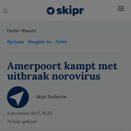
Search
this
Secondary
website
Sidebar
Home
›
Nieuws
Opslaan
Reageer nu
Delen
Amerpoort kampt met
uitbraak norovirus
Skipr Redactie
4 december 2017
,
14:20
75 keer gelezen