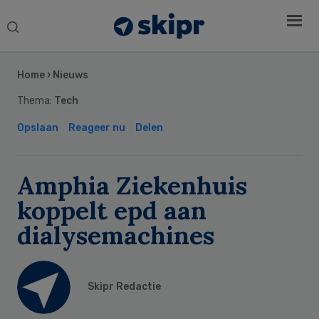
Search
this
Secondary
website
Sidebar
Home
›
Nieuws
Thema:
Tech
Opslaan
Reageer nu
Delen
Amphia Ziekenhuis
koppelt epd aan
dialysemachines
Skipr Redactie