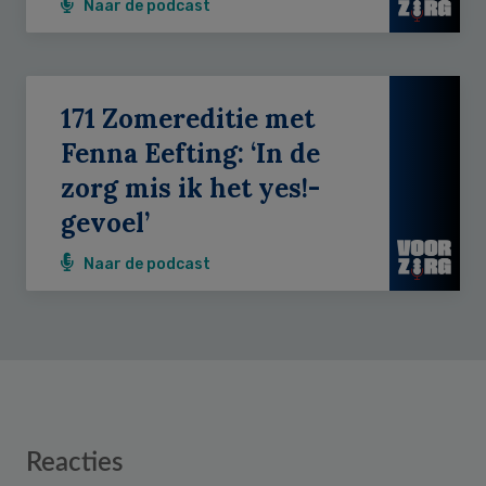
Naar de podcast
171 Zomereditie met
Fenna Eefting: ‘In de
zorg mis ik het yes!-
gevoel’
Naar de podcast
Reader
Reacties
Interactions