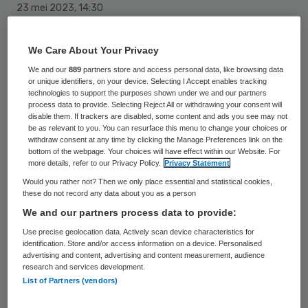
23 mei 2023
,
14:30
745 keer gelezen
We Care About Your Privacy
Het Amphia Ziekenhuis in Breda heeft zijn
We and our
889
partners store and access personal data, like browsing data
elektronisch patiëntendossier gekoppeld
or unique identifiers, on your device. Selecting I Accept enables tracking
technologies to support the purposes shown under we and our partners
aan dialysemachines. Nu hoeven
process data to provide. Selecting Reject All or withdrawing your consent will
zorgprofessionals van de dialyseafdeling
disable them. If trackers are disabled, some content and ads you see may not
be as relevant to you. You can resurface this menu to change your choices or
geen data van het ene systeem meer over
withdraw consent at any time by clicking the Manage Preferences link on the
bottom of the webpage. Your choices will have effect within our Website. For
te zetten in het andere systeem. Doordat
more details, refer to our Privacy Policy.
Privacy Statement
de data op één plek staan, zijn ze ook voor
Would you rather not? Then we only place essential and statistical cookies,
these do not record any data about you as a person
andere afdelingen inzichtelijk.
We and our partners process data to provide:
Use precise geolocation data. Actively scan device characteristics for
identification. Store and/or access information on a device. Personalised
De koppeling werkt twee kanten op. Vanuit
advertising and content, advertising and content measurement, audience
het epd gaat het dialysevoorschrift naar de
research and services development.
List of Partners (vendors)
dialysemachine. De dialysemachine stuurt