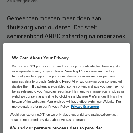
34 keer gelezen
Gemeenten moeten meer doen aan
thuiszorg voor ouderen. Dat stelt
seniorenbond ANBO zaterdag na onderzoek
onder 1365 leden.
We Care About Your Privacy
Er wordt volgens de ANBO flink bezuinigd
We and our
889
partners store and access personal data, like browsing data
op zorg in zorginstellingen, maar ook op
or unique identifiers, on your device. Selecting I Accept enables tracking
zorg en ondersteuning thuis. En dat kan
technologies to support the purposes shown under we and our partners
process data to provide. Selecting Reject All or withdrawing your consent will
niet allebei, aldus de bond. Gemeenten
disable them. If trackers are disabled, some content and ads you see may not
be as relevant to you. You can resurface this menu to change your choices or
zouden in de ogen van de ANBO meer hun
withdraw consent at any time by clicking the Manage Preferences link on the
bottom of the webpage. Your choices will have effect within our Website. For
verantwoordelijkheid moeten nemen en
more details, refer to our Privacy Policy.
Privacy Statement
meer moeten investeren in noodzakelijke
Would you rather not? Then we only place essential and statistical cookies,
these do not record any data about you as a person
zorg.
We and our partners process data to provide: