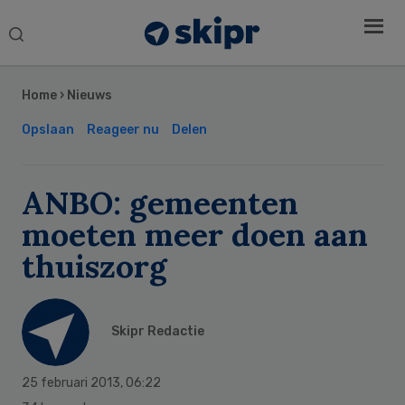
Search
this
Secondary
website
Sidebar
Home
›
Nieuws
Opslaan
Reageer nu
Delen
ANBO: gemeenten
moeten meer doen aan
thuiszorg
Skipr Redactie
25 februari 2013
,
06:22