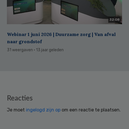
32:08
Webinar 1 juni 2026 | Duurzame zorg | Van afval
naar grondstof
31 weergaven
· 13 jaar geleden
Reader
Reacties
Interactions
Je moet
ingelogd zijn op
om een reactie te plaatsen.