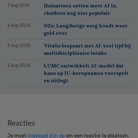
Huisartsen zetten meer AI in,
7 aug 2026
chatbots nog niet populair
NZa: Langdurige zorg houdt weer
6 aug 2026
geld over
Vitalis bespaart met AI-tool tijd bij
6 aug 2026
multidisciplinaire intake
LUMC ontwikkelt AI-model dat
5 aug 2026
kans op IC-heropnames voorspelt
en uitlegt
Reader
Reacties
Interactions
Je moet
ingelogd zijn op
om een reactie te plaatsen.