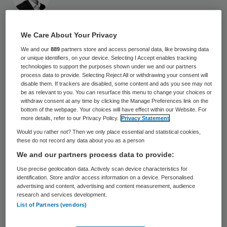
22 mei 2023
,
10:25
We Care About Your Privacy
800 keer gelezen
We and our
889
partners store and access personal data, like browsing data
Huisartsenpraktijk Matenpark in Apeldoorn
or unique identifiers, on your device. Selecting I Accept enables tracking
technologies to support the purposes shown under we and our partners
zet chatbot Praat met de Dokter in om de
process data to provide. Selecting Reject All or withdrawing your consent will
disable them. If trackers are disabled, some content and ads you see may not
assistent te ontlasten. De chatbot is een
be as relevant to you. You can resurface this menu to change your choices or
withdraw consent at any time by clicking the Manage Preferences link on the
product van de Nederlandse huisarts Peter
bottom of the webpage. Your choices will have effect within our Website. For
Dekkers, meldt de NOS.
more details, refer to our Privacy Policy.
Privacy Statement
Would you rather not? Then we only place essential and statistical cookies,
these do not record any data about you as a person
“Spreekuren staan door de vergrijzing in
We and our partners process data to provide:
Nederland onder druk”, zegt
huisarts en
Use precise geolocation data. Actively scan device characteristics for
identification. Store and/or access information on a device. Personalised
ondernemer Dekkers tegen de NOS
. “Er
advertising and content, advertising and content measurement, audience
research and services development.
komt nog een heel grote zorgvraag op ons
List of Partners (vendors)
af. We moeten de bestaande capaciteit dus