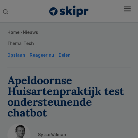
Search
this
Secondary
website
Sidebar
Home
›
Nieuws
Thema:
Tech
Opslaan
Reageer nu
Delen
Apeldoornse
Huisartenpraktijk test
ondersteunende
chatbot
Sytse Wilman