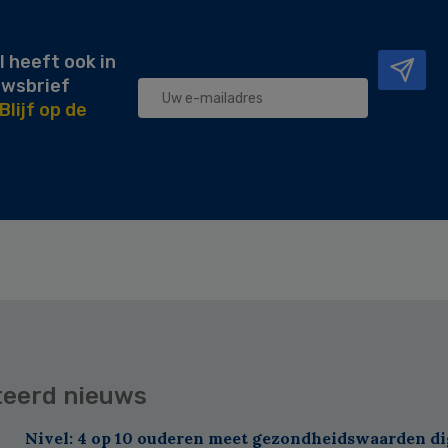
l heeft ook in
uwsbrief
Blijf op de
teerd nieuws
Nivel: 4 op 10 ouderen meet gezondheidswaarden di