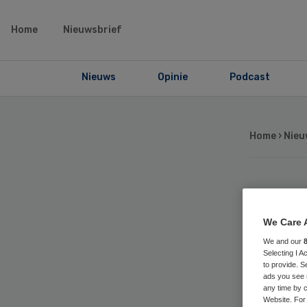
Home
Nieuwsbrief
Nieuws
Opinie
Podcast
Home
›
Nieu
Ap
We Care 
hu
We and our
Selecting I 
to provide. S
goe
ads you see 
any time by c
Website. For 