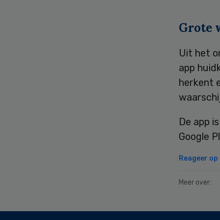
Grote 
Uit het o
app huid
herkent e
waarschij
De app is
Google Pl
Reageer op d
Meer over:
Secondary