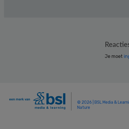
Reader
Reactie
Interactions
Je moet
in
© 2026 | BSL Media & Learn
Nature