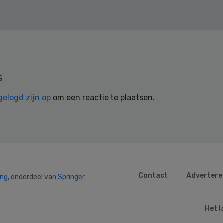
s
gelogd zijn op
om een reactie te plaatsen.
Contact
Advertere
ing
, onderdeel van
Springer
Het l