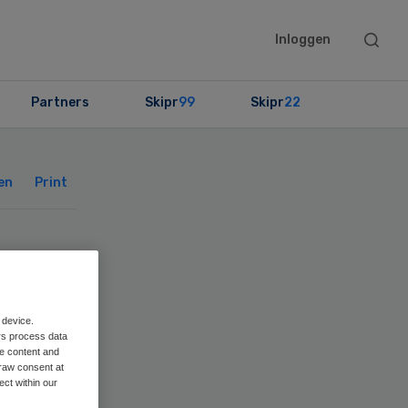
Searc
Inloggen
this
websit
Partners
Skipr
99
Skipr
22
Primary
Sidebar
en
Print
o
 device.
rs process data
me content and
raw consent at
ect within our