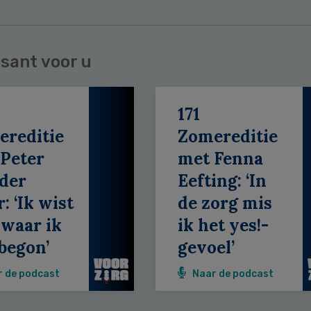
sant voor u
171
ereditie
Zomereditie
Peter
met Fenna
der
Eefting: ‘In
: ‘Ik wist
de zorg mis
 waar ik
ik het yes!-
begon’
gevoel’
r de podcast
Naar de podcast