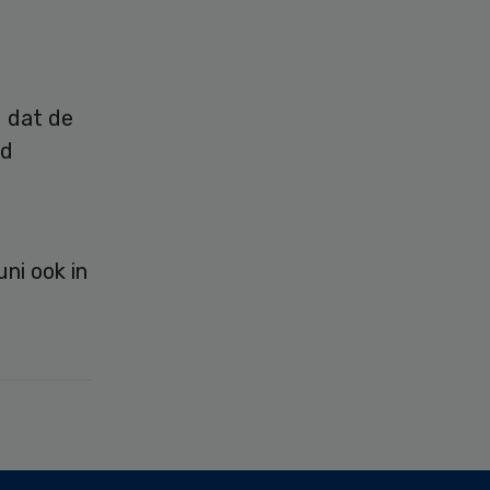
u dat de
id
ni ook in