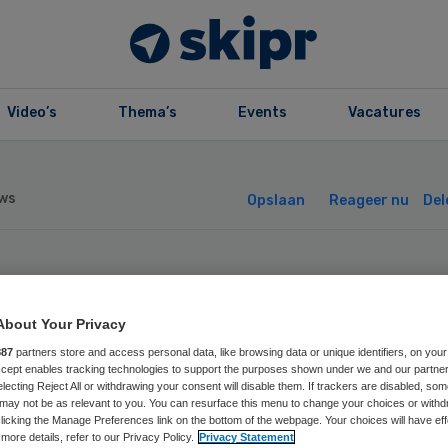
Video’s
Thema’s
Events
Vacatures
ws
Opslaan
Reageer nu
Del
p herkent
About Your Privacy
idkanker bijna z
887
partners store and access personal data, like browsing data or unique identifiers, on your
Accept enables tracking technologies to support the purposes shown under we and our partne
electing Reject All or withdrawing your consent will disable them. If trackers are disabled, so
d als arts
may not be as relevant to you. You can resurface this menu to change your choices or withd
licking the Manage Preferences link on the bottom of the webpage. Your choices will have eff
more details, refer to our Privacy Policy.
Privacy Statement