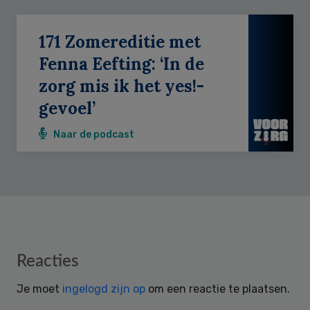
171 Zomereditie met
Fenna Eefting: ‘In de
zorg mis ik het yes!-
gevoel’
Naar de podcast
Reader
Reacties
Interactions
Je moet
ingelogd zijn op
om een reactie te plaatsen.