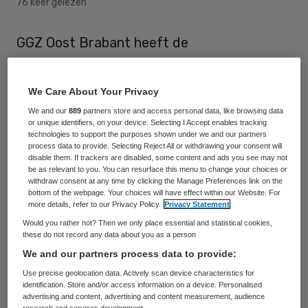
76 keer gelezen
GGZ Oost Brabant heeft de
Suïcidepreventie App ontwikkeld: een
hulpmiddel voor hulpverleners bij het
We Care About Your Privacy
bespreekbaar maken van suïcidaliteit. De
We and our
889
partners store and access personal data, like browsing data
mobiele applicatie is nu gratis te
or unique identifiers, on your device. Selecting I Accept enables tracking
technologies to support the purposes shown under we and our partners
downloaden in de Playstore voor Android-
process data to provide. Selecting Reject All or withdrawing your consent will
disable them. If trackers are disabled, some content and ads you see may not
apparaten en de Appstore voor apparaten
be as relevant to you. You can resurface this menu to change your choices or
withdraw consent at any time by clicking the Manage Preferences link on the
van Apple.
bottom of the webpage. Your choices will have effect within our Website. For
more details, refer to our Privacy Policy.
Privacy Statement
De Suïcidepreventie App richt zich op
Would you rather not? Then we only place essential and statistical cookies,
these do not record any data about you as a person
professionals die in contact komen met
We and our partners process data to provide:
patiënten met suïcidaal gedrag, en is
Use precise geolocation data. Actively scan device characteristics for
bedoeld om hen te ondersteunen bij het
identification. Store and/or access information on a device. Personalised
advertising and content, advertising and content measurement, audience
geven van passende zorg. In de app is
research and services development.