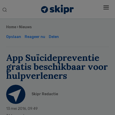
Search
this
Secondary
website
Sidebar
Home
›
Nieuws
Opslaan
Reageer nu
Delen
App Suïcidepreventie
gratis beschikbaar voor
hulpverleners
Skipr Redactie
13 mei 2016
,
09:49